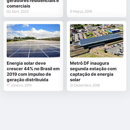
geradores residenciais e
comerciais
02 Abril, 2023
11 Março, 2019
Energia solar deve
Metrô DF inaugura
crescer 44% no Brasil em
segunda estação com
2019 com impulso de
captação de energia
geração distribuída
solar
17 Janeiro, 2019
21 Dezembro, 2018