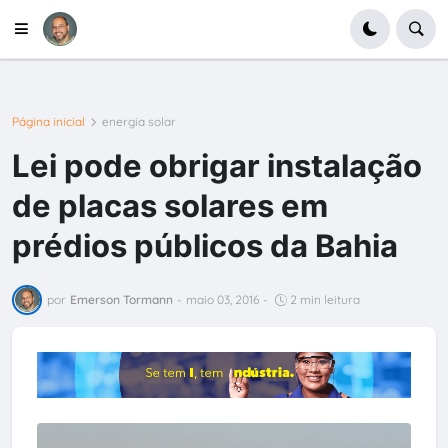
Página inicial
energia solar
Lei pode obrigar instalação
de placas solares em
prédios públicos da Bahia
por
Emerson Tormann
-
maio 03, 2016
-
2 min leitura