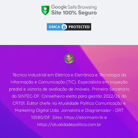
Técnico Industrial em Elétrica e Eletrônica e Tecnologia da
Informação e Comunicação (TIC). Especialista em inspeção
predial e vistoria de avaliação de imóveis. Primeiro Secretário
do SINTEC-DF. Conselheiro eleito para gestão 2022/26 do
CRT01. Editor chefe na Atualidade Política Comunicação e
Marketing Digital Ltda. Jornalista e Diagramador - DRT
10580/DF. Sites:
https://etormann.tk
e
https://atualidadepolitica.com.br