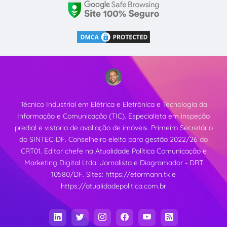
Técnico Industrial em Elétrica e Eletrônica e Tecnologia da
Informação e Comunicação (TIC). Especialista em inspeção
predial e vistoria de avaliação de imóveis. Primeiro Secretário
do SINTEC-DF. Conselheiro eleito para gestão 2022/26 do
CRT01. Editor chefe na Atualidade Política Comunicação e
Marketing Digital Ltda. Jornalista e Diagramador - DRT
10580/DF. Sites:
https://etormann.tk
e
https://atualidadepolitica.com.br