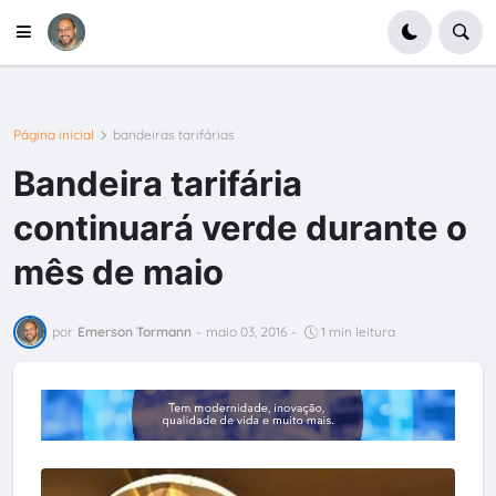
Página inicial
bandeiras tarifárias
Bandeira tarifária
continuará verde durante o
mês de maio
por
Emerson Tormann
-
maio 03, 2016
-
1 min leitura