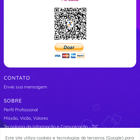
CONTATO
Envie sua mensagem
SOBRE
Perfil Profissional
Missão, Visão, Valores
Tecnologia da Informação e Comunicação - TIC
Segurança Elétrica
Este site utiliza cookies e tecnologias de terceiros (Google) para