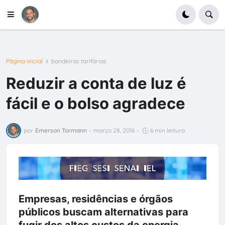
Página inicial
bandeiras tarifárias
Reduzir a conta de luz é
fácil e o bolso agradece
por
Emerson Tormann
-
março 28, 2016
-
6 min leitura
Empresas, residências e órgãos
públicos buscam alternativas para
fugir dos altos custos da energia.