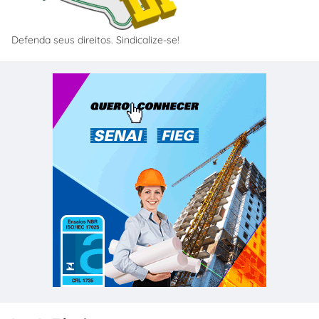
Defenda seus direitos. Sindicalize-se!