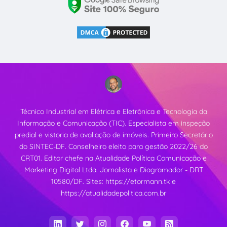
Técnico Industrial em Elétrica e Eletrônica e Tecnologia da
Informação e Comunicação (TIC). Especialista em inspeção
predial e vistoria de avaliação de imóveis. Primeiro Secretário
do SINTEC-DF. Conselheiro eleito para gestão 2022/26 do
CRT01. Editor chefe na Atualidade Política Comunicação e
Marketing Digital Ltda. Jornalista e Diagramador - DRT
10580/DF. Sites:
https://etormann.tk
e
https://atualidadepolitica.com.br