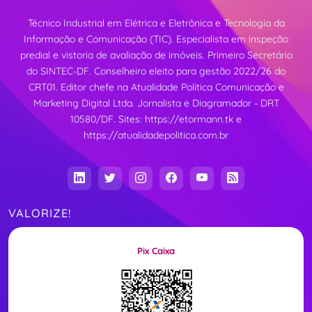
Técnico Industrial em Elétrica e Eletrônica e Tecnologia da
Informação e Comunicação (TIC). Especialista em inspeção
predial e vistoria de avaliação de imóveis. Primeiro Secretário
do SINTEC-DF. Conselheiro eleito para gestão 2022/26 do
CRT01. Editor chefe na Atualidade Política Comunicação e
Marketing Digital Ltda. Jornalista e Diagramador - DRT
10580/DF. Sites:
https://etormann.tk
e
https://atualidadepolitica.com.br
VALORIZE!
Pix Caixa