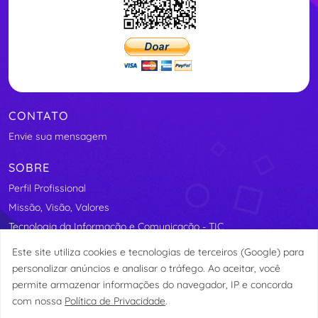
CONTATO
Envie sua mensagem
SOBRE
Perfil Profissional
Missão, Visão, Valores
Tecnologia da Informação e Comunicação - TIC
Segurança Elétrica
Este site utiliza cookies e tecnologias de terceiros (Google) para
Assosindicos - Associação de Síndicos do Distrito Federal
personalizar anúncios e analisar o tráfego. Ao aceitar, você
permite armazenar informações do navegador, IP e concorda
com nossa
Política de Privacidade
.
© etormann 2023