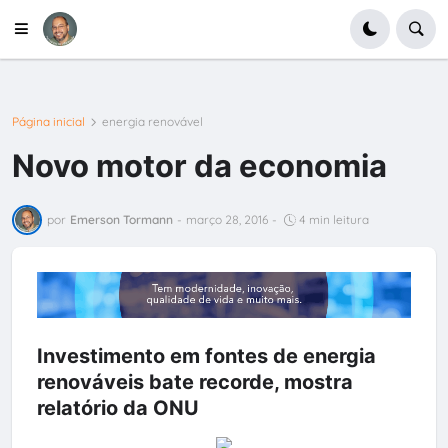
Página inicial
energia renovável
Novo motor da economia
por
Emerson Tormann
-
março 28, 2016
-
4 min leitura
Investimento em fontes de energia
renováveis bate recorde, mostra
relatório da ONU