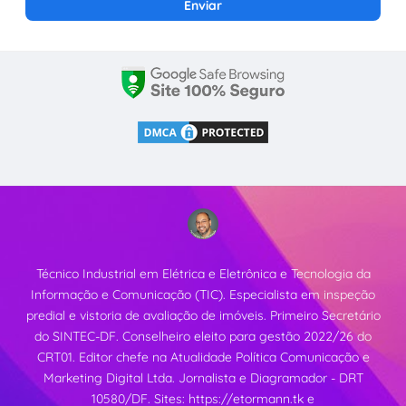
Técnico Industrial em Elétrica e Eletrônica e Tecnologia da
Informação e Comunicação (TIC). Especialista em inspeção
predial e vistoria de avaliação de imóveis. Primeiro Secretário
do SINTEC-DF. Conselheiro eleito para gestão 2022/26 do
CRT01. Editor chefe na Atualidade Política Comunicação e
Marketing Digital Ltda. Jornalista e Diagramador - DRT
10580/DF. Sites:
https://etormann.tk
e