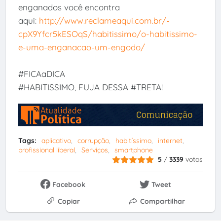
enganados você encontra
aqui:
http://www.reclameaqui.com.br/-
cpX9Yfcr5kESOqS/habitissimo/o-habitissimo-
e-uma-enganacao-um-engodo/
#FICAaDICA
#HABITISSIMO, FUJA DESSA #TRETA!
Tags:
aplicativo
corrupção
habitíssimo
internet
profissional liberal
Serviços
smartphone
5
/
3339
votos
Facebook
Tweet
Copiar
Compartilhar