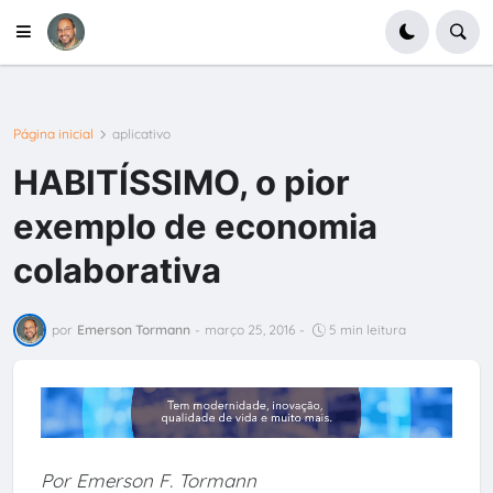
Página inicial
aplicativo
HABITÍSSIMO, o pior
exemplo de economia
colaborativa
por
Emerson Tormann
-
março 25, 2016
-
5 min leitura
Por Emerson F. Tormann