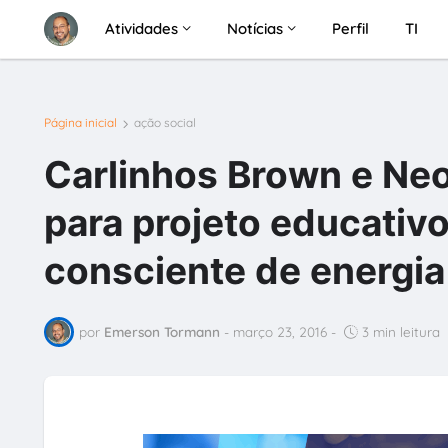
Atividades
Notícias
Perfil
TI
Página inicial
ação social
Carlinhos Brown e Neo
para projeto educativ
consciente de energia
por
Emerson Tormann
-
março 23, 2016
-
3 min leitura