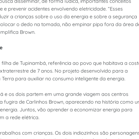
usca disseminar, de forma lúdica, importantes conceitos
e e prevenir acidentes envolvendo eletricidade. “Esses
uzir a crianças sobre o uso da energia e sobre a segurança
colocar o dedo na tomada, não empinar pipa fora da área d
emplifica Brown.
e
 filha de Tupinambá, referência ao povo que habitava a cos
extraterrestre de 7 anos. No projeto desenvolvido para a
Terra para auxiliar no consumo inteligente da energia.
uá e os dois partem em uma grande viagem aos centros
 a fugira de Carlinhos Brown, aparecendo na história como 
 energia. Juntos, vão aprender a economizar energia para
m a rede elétrica.
trabalhos com crianças. Os dois indiozinhos são personagen