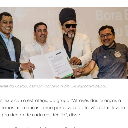
dente da Coelba, assinam parceria (Foto: Divulgação/Coelba)
, explicou a estratégia do grupo. “Através das crianças a
 termos as crianças como porta-vozes, através delas levarm
 pra dentro de cada residência”, disse.