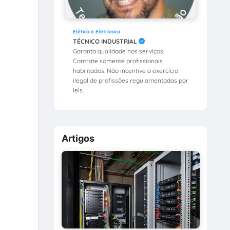
Elética e Eletrônica
TÉCNICO INDUSTRIAL
Garanta qualidade nos serviços.
Contrate somente profissionais
habilitados. Não incentive o exercício
ilegal de profissões regulamentadas por
leis.
Artigos