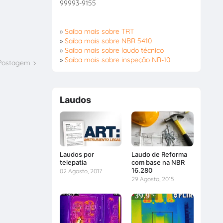
99993-9155
»
Saiba mais sobre TRT
»
Saiba mais sobre NBR 5410
»
Saiba mais sobre laudo técnico
»
Saiba mais sobre inspeção NR-10
 Postagem
Laudos
Laudos por
Laudo de Reforma
telepatia
com base na NBR
16.280
02 Agosto, 2017
29 Agosto, 2015