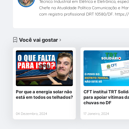
Técnico Industrial em Elétrica e Eletrônica, esp
Chefe na Atualidade Política Comunicação e Mark
com registro profissional DRT 10580/DF. https://
Você vai gostar
Por que a energia solar não
CFT institui TRT Solid
está em todos os telhados?
para apoiar vítimas d
chuvas no DF
04 Dezembro, 2024
17 Janeiro, 2024