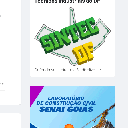
Técnicos Industriais do DF
s
Defenda seus direitos. Sindicalize-se!
tos