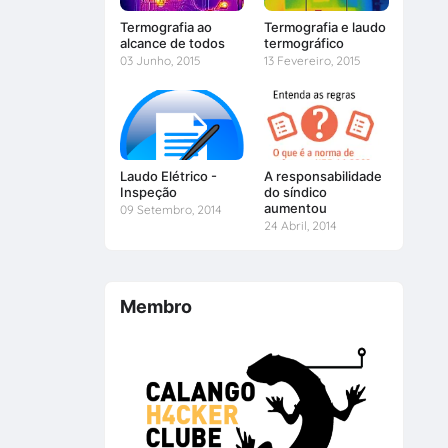
Termografia ao
Termografia e laudo
alcance de todos
termográfico
03 Junho, 2015
13 Fevereiro, 2015
Laudo Elétrico -
A responsabilidade
Inspeção
do síndico
aumentou
09 Setembro, 2014
24 Abril, 2014
Membro