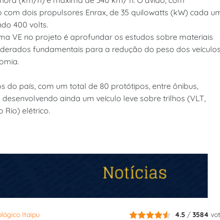
com dois propulsores Enrax, de 35 quilowatts (kW) cada u
ando 400 volts.
ama VE no projeto é aprofundar os estudos sobre materiais
iderados fundamentais para a redução do peso dos veículo
nomia.
s do país, com um total de 80 protótipos, entre ônibus,
 desenvolvendo ainda um veículo leve sobre trilhos (VLT,
Rio) elétrico.
lógico Itaipu
4.5
/
3584
vo