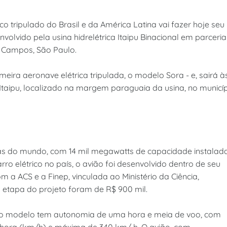
co tripulado do Brasil e da América Latina vai fazer hoje seu
nvolvido pela usina hidrelétrica Itaipu Binacional em parceria
 Campos, São Paulo.
meira aeronave elétrica tripulada, o modelo Sora - e, sairá à
Itaipu, localizado na margem paraguaia da usina, no municí
cas do mundo, com 14 mil megawatts de capacidade instalada
o elétrico no país, o avião foi desenvolvido dentro de seu
m a ACS e a Finep, vinculada ao Ministério da Ciência,
 etapa do projeto foram de R$ 900 mil.
, o modelo tem autonomia de uma hora e meia de voo, com
r hora (km/h) e máxima de 340 km/ h. O avião, com