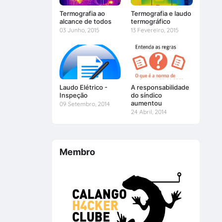
Termografia ao
Termografia e laudo
alcance de todos
termográfico
03 Junho, 2015
13 Fevereiro, 2015
Laudo Elétrico -
A responsabilidade
Inspeção
do síndico
aumentou
09 Setembro, 2014
24 Abril, 2014
Membro