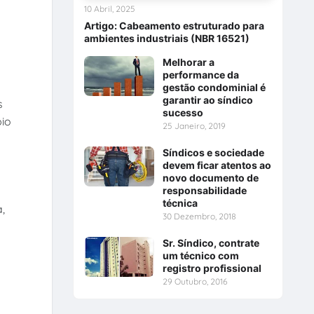
10 Abril, 2025
Artigo: Cabeamento estruturado para
ambientes industriais (NBR 16521)
Melhorar a
performance da
gestão condominial é
garantir ao síndico
s
sucesso
pio
25 Janeiro, 2019
Síndicos e sociedade
devem ficar atentos ao
novo documento de
responsabilidade
técnica
,
30 Dezembro, 2018
Sr. Síndico, contrate
um técnico com
registro profissional
29 Outubro, 2016