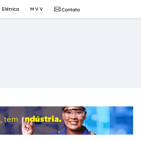
Elétrica
M V V
Contato