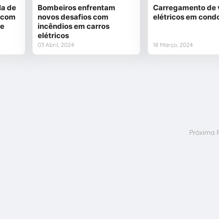
la de
Bombeiros enfrentam
Carregamento de 
a com
novos desafios com
elétricos em cond
de
incêndios em carros
elétricos
03 Abril, 2024
18 Março, 2024
Próxima