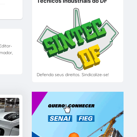
Técnicos Industriais do DF
ditor-
amador,
Defenda seus direitos. Sindicalize-se!