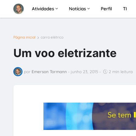
Atividades
Notícias
Perfil
TI
Página inicial
carro elétrico
Um voo eletrizante
por
Emerson Tormann
-
junho 23, 2015
-
2 min leitura