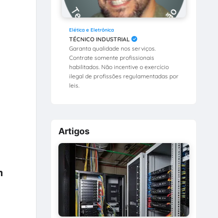
Elética e Eletrônica
TÉCNICO INDUSTRIAL
Garanta qualidade nos serviços.
Contrate somente profissionais
habilitados. Não incentive o exercício
ilegal de profissões regulamentadas por
leis.
Artigos
m