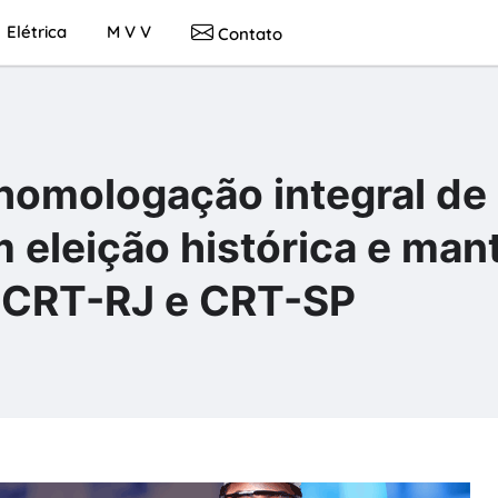
Elétrica
M V V
Contato
homologação integral de
 eleição histórica e ma
 CRT-RJ e CRT-SP