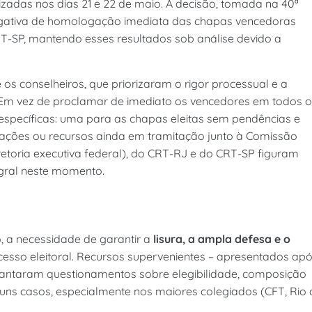
izadas nos dias 21 e 22 de maio. A decisão, tomada na 40ª
negativa de homologação imediata das chapas vencedoras
RT-SP, mantendo esses resultados sob análise devido a
 os conselheiros, que priorizaram o rigor processual e a
. Em vez de proclamar de imediato os vencedores em todos 
 específicas: uma para as chapas eleitas sem pendências e
nações ou recursos ainda em tramitação junto à Comissão
iretoria executiva federal), do CRT-RJ e do CRT-SP figuram
gral neste momento.
, a necessidade de garantir a
lisura, a ampla defesa e o
ocesso eleitoral. Recursos supervenientes – apresentados ap
evantaram questionamentos sobre elegibilidade, composição
uns casos, especialmente nos maiores colegiados (CFT, Rio 