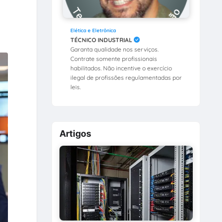
Elética e Eletrônica
TÉCNICO INDUSTRIAL
Garanta qualidade nos serviços.
Contrate somente profissionais
habilitados. Não incentive o exercício
ilegal de profissões regulamentadas por
leis.
Artigos