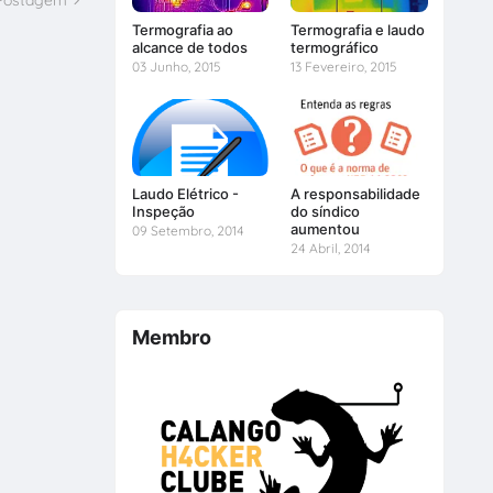
Termografia ao
Termografia e laudo
alcance de todos
termográfico
03 Junho, 2015
13 Fevereiro, 2015
Laudo Elétrico -
A responsabilidade
Inspeção
do síndico
aumentou
09 Setembro, 2014
24 Abril, 2014
Membro