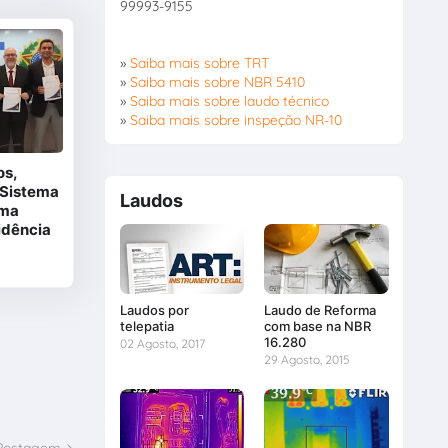
99993-9155
»
Saiba mais sobre TRT
»
Saiba mais sobre NBR 5410
»
Saiba mais sobre laudo técnico
»
Saiba mais sobre inspeção NR-10
os,
 Sistema
Laudos
rma
idência
Laudos por
Laudo de Reforma
telepatia
com base na NBR
16.280
02 Agosto, 2017
29 Agosto, 2015
 Postagem