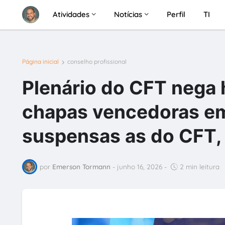
Atividades
Notícias
Perfil
TI
Página inicial
conselho profissional
Plenário do CFT nega 
chapas vencedoras em
suspensas as do CFT,
por
Emerson Tormann
-
junho 16, 2026
-
2 min leitura