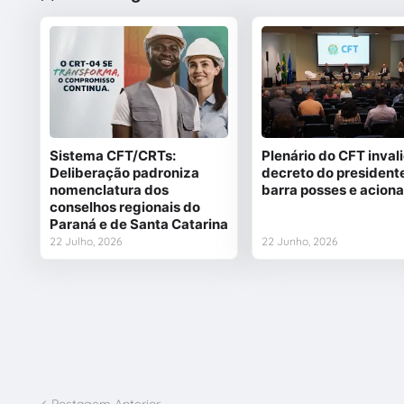
Sistema CFT/CRTs:
Plenário do CFT inval
Deliberação padroniza
decreto do president
nomenclatura dos
barra posses e acion
conselhos regionais do
Paraná e de Santa Catarina
22 Julho, 2026
22 Junho, 2026
Postagem Anterior