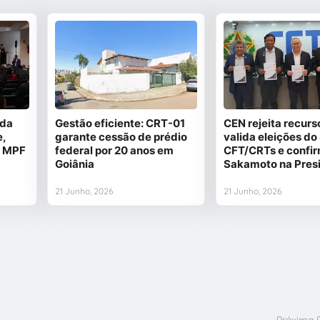
ida
Gestão eficiente: CRT-01
CEN rejeita recurs
e,
garante cessão de prédio
valida eleições do
a MPF
federal por 20 anos em
CFT/CRTs e confi
Goiânia
Sakamoto na Pres
21 Junho, 2026
21 Junho, 2026
Próxima