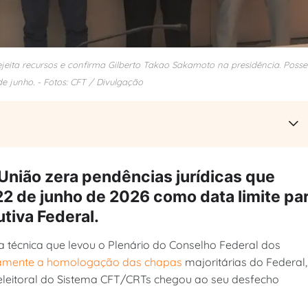
ejeita recursos e confirma Gilberto Takao Sakamoto na presidência. Posse
de junho. - Fotos: CFT / Divulgação
 União zera pendências jurídicas que
 22 de junho de 2026 como data limite pa
tiva Federal.
 técnica que levou o Plenário do Conselho Federal dos
iamente a homologação das chapas
majoritárias do Federal,
 eleitoral do Sistema CFT/CRTs chegou ao seu desfecho