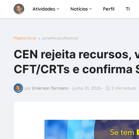
Atividades
Notícias
Perfil
TI
Página inicial
conselho profissional
CEN rejeita recursos, 
CFT/CRTs e confirma 
por
Emerson Tormann
-
junho 21, 2026
-
2 min leitura