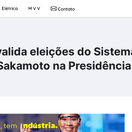
Elétrica
M V V
Contato
valida eleições do Sistem
Sakamoto na Presidência