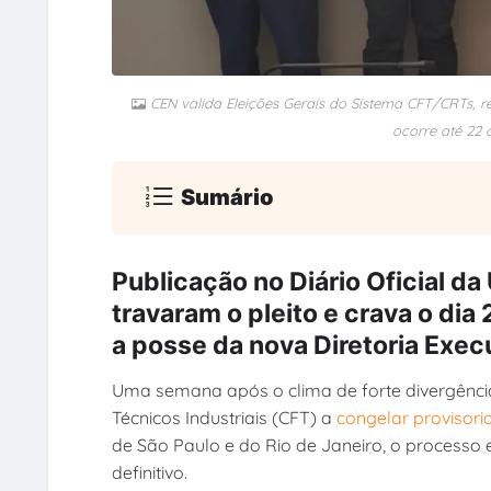
CEN valida Eleições Gerais do Sistema CFT/CRTs, r
ocorre até 22 
Sumário
Publicação no Diário Oficial da
travaram o pleito e crava o dia
a posse da nova Diretoria Execu
Uma semana após o clima de forte divergência
Técnicos Industriais (CFT) a
congelar provisor
de São Paulo e do Rio de Janeiro, o processo
definitivo.