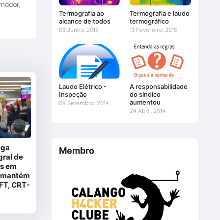
amador,
Termografia ao
Termografia e laudo
alcance de todos
termográfico
03 Junho, 2015
13 Fevereiro, 2015
Laudo Elétrico -
A responsabilidade
Inspeção
do síndico
aumentou
09 Setembro, 2014
24 Abril, 2014
ega
Membro
ral de
s em
 e mantém
FT, CRT-