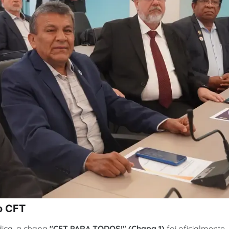
o CFT
dica, a chapa
"CFT PARA TODOS!" (Chapa 1)
foi oficialmente