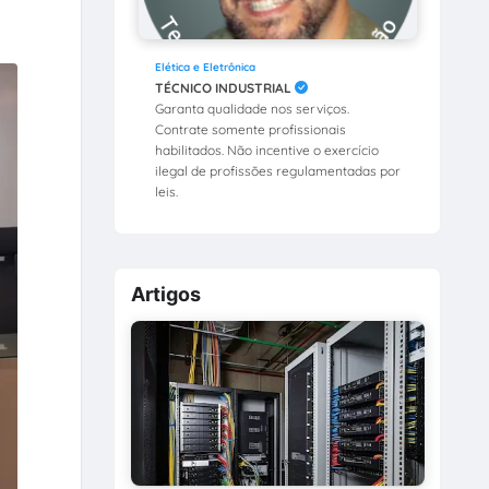
Elética e Eletrônica
TÉCNICO INDUSTRIAL
Garanta qualidade nos serviços.
Contrate somente profissionais
habilitados. Não incentive o exercício
ilegal de profissões regulamentadas por
leis.
Artigos