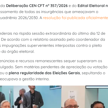
o da
Deliberação CEN CFT nº 357/2026
e do
Edital Eleitoral n
cessamento de todas as insurgências que ameaçavam o
 quadriênio 2026/2030. A
resolução foi publicada oficialmente
ederais na ríspida sessão extraordinária do último dia 12 de
e. De acordo com o relatório assinado pelo coordenador da
 impugnações supervenientes interpostas contra o pleito
 do órgão eleitoral.
s denúncias e recursos remanescentes sequer superaram os
o julgado. Sem matérias pendentes de apreciação ou votação
tou a
plena regularidade das Eleições Gerais
, sepultando o
reocupava a gestão interina.