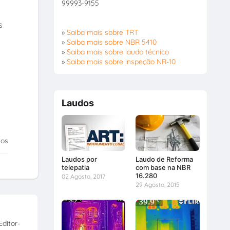
99993-9155
s
»
Saiba mais sobre TRT
»
Saiba mais sobre NBR 5410
»
Saiba mais sobre laudo técnico
»
Saiba mais sobre inspeção NR-10
Laudos
tos
Laudos por
Laudo de Reforma
telepatia
com base na NBR
16.280
02 Agosto, 2017
29 Agosto, 2015
ditor-