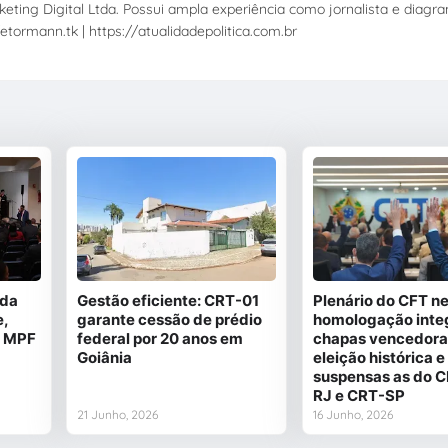
eting Digital Ltda. Possui ampla experiência como jornalista e diagr
etormann.tk | https://atualidadepolitica.com.br
ida
Gestão eficiente: CRT-01
Plenário do CFT n
e,
garante cessão de prédio
homologação integ
a MPF
federal por 20 anos em
chapas vencedora
Goiânia
eleição histórica
suspensas as do C
RJ e CRT-SP
21 Junho, 2026
16 Junho, 2026