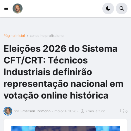
Página inicial
conselho profissional
Eleições 2026 do Sistema
CFT/CRT: Técnicos
Industriais definirão
representação nacional em
votação online histórica
por
Emerson Tormann
-
maio 14, 2026
-
3 min leitura
0