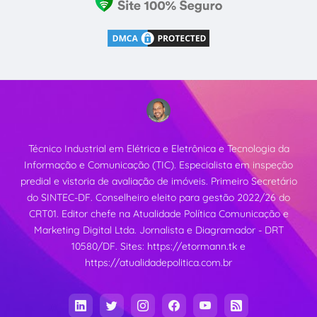
Técnico Industrial em Elétrica e Eletrônica e Tecnologia da
Informação e Comunicação (TIC). Especialista em inspeção
predial e vistoria de avaliação de imóveis. Primeiro Secretário
do SINTEC-DF. Conselheiro eleito para gestão 2022/26 do
CRT01. Editor chefe na Atualidade Política Comunicação e
Marketing Digital Ltda. Jornalista e Diagramador - DRT
10580/DF. Sites:
https://etormann.tk
e
https://atualidadepolitica.com.br