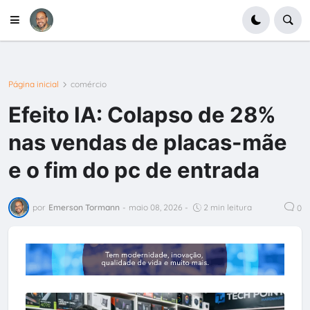
Página inicial
comércio
Efeito IA: Colapso de 28%
nas vendas de placas-mãe
e o fim do pc de entrada
por
Emerson Tormann
-
maio 08, 2026
-
2 min leitura
0