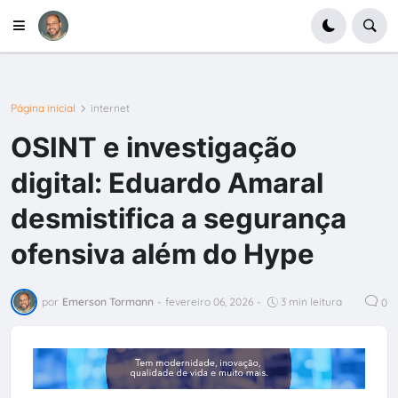
Página inicial
internet
OSINT e investigação
digital: Eduardo Amaral
desmistifica a segurança
ofensiva além do Hype
por
Emerson Tormann
-
fevereiro 06, 2026
-
3 min leitura
0