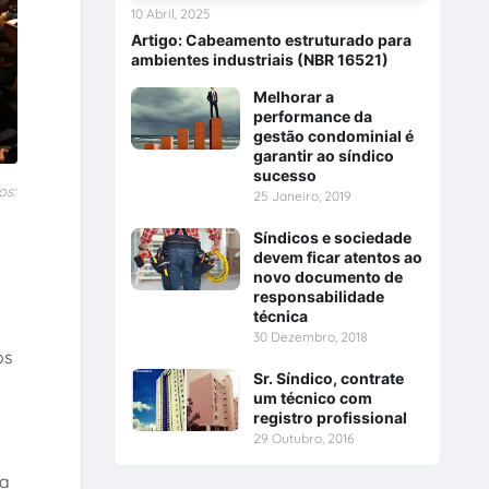
10 Abril, 2025
Artigo: Cabeamento estruturado para
ambientes industriais (NBR 16521)
Melhorar a
performance da
gestão condominial é
garantir ao síndico
sucesso
os:
25 Janeiro, 2019
Síndicos e sociedade
devem ficar atentos ao
novo documento de
responsabilidade
técnica
30 Dezembro, 2018
os
Sr. Síndico, contrate
um técnico com
registro profissional
29 Outubro, 2016
ra