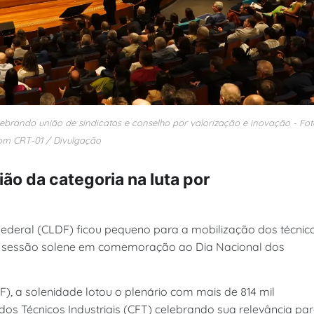
lebrando união de sindicatos e conselho por valorização e inovação - Fot
om CRT-01 / Divulgação
ião da categoria na luta por
 Federal (CLDF) ficou pequeno para a mobilização dos técnic
te a sessão solene em comemoração ao Dia Nacional dos
, a solenidade lotou o plenário com mais de 814 mil
dos Técnicos Industriais (CFT) celebrando sua relevância pa