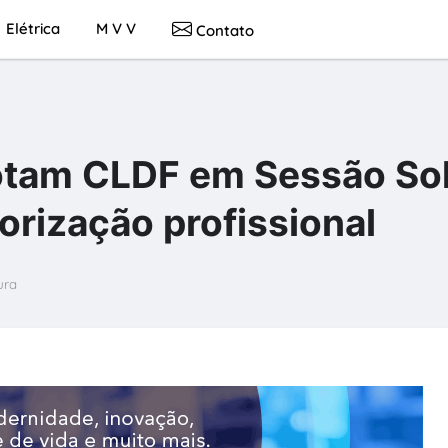
Elétrica
M V V
Contato
lotam CLDF em Sessão So
lorização profissional
ura