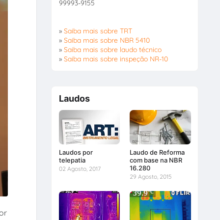
99993-9155
»
Saiba mais sobre TRT
»
Saiba mais sobre NBR 5410
»
Saiba mais sobre laudo técnico
»
Saiba mais sobre inspeção NR-10
Laudos
Laudos por
Laudo de Reforma
telepatia
com base na NBR
16.280
02 Agosto, 2017
29 Agosto, 2015
or