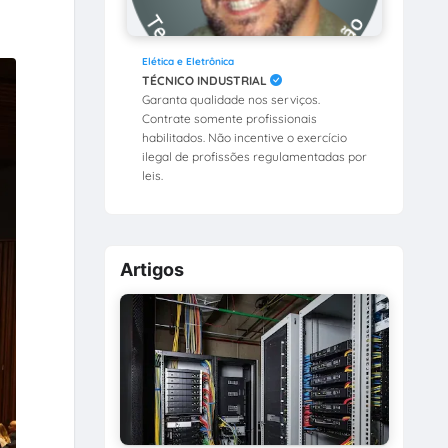
Elética e Eletrônica
TÉCNICO INDUSTRIAL
Garanta qualidade nos serviços.
Contrate somente profissionais
habilitados. Não incentive o exercício
ilegal de profissões regulamentadas por
leis.
Artigos