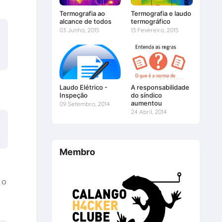
Termografia ao
Termografia e laudo
alcance de todos
termográfico
03 Junho, 2015
13 Fevereiro, 2015
Laudo Elétrico -
A responsabilidade
Inspeção
do síndico
aumentou
09 Setembro, 2014
24 Abril, 2014
Membro
 o