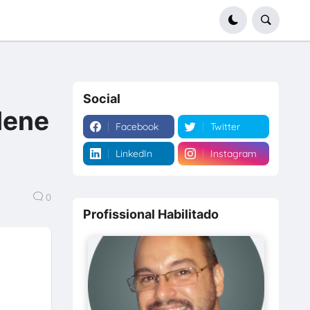
Social
lene
Facebook
Twitter
LinkedIn
Instagram
0
Profissional Habilitado