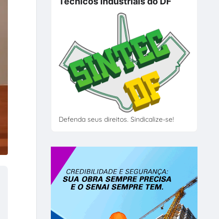
Técnicos Industriais do DF
Defenda seus direitos. Sindicalize-se!