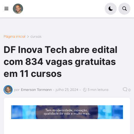
Página inicial
cursos
DF Inova Tech abre edital
com 834 vagas gratuitas
em 11 cursos
por
Emerson Tormann
-
julho 23, 2024
-
3 min leitura
0