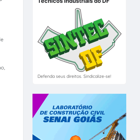
Técnicos Industriais do DF
de
ho,
Defenda seus direitos. Sindicalize-se!