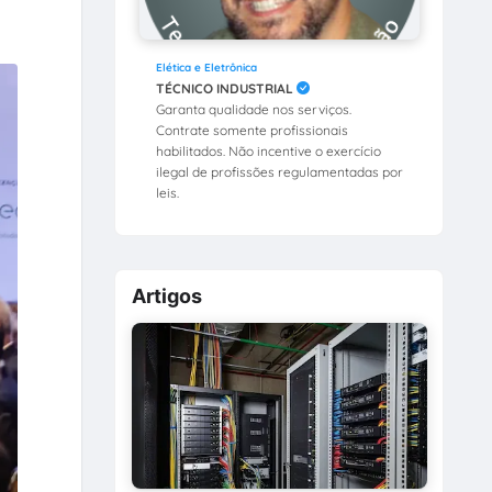
Elética e Eletrônica
TÉCNICO INDUSTRIAL
Garanta qualidade nos serviços.
Contrate somente profissionais
habilitados. Não incentive o exercício
ilegal de profissões regulamentadas por
leis.
Artigos