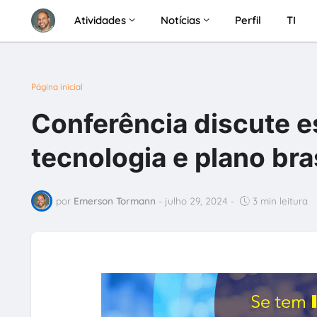
Atividades
Notícias
Perfil
TI
Página inicial
Conferência discute es
tecnologia e plano bras
por
Emerson Tormann
-
julho 29, 2024
-
3 min leitura