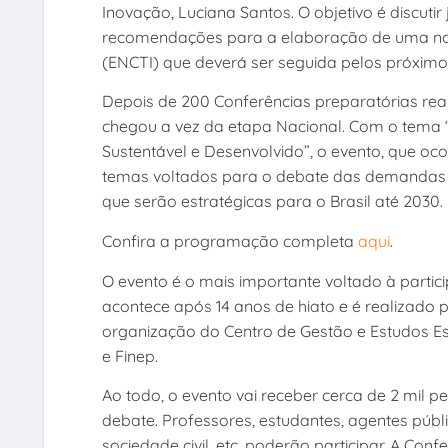
Inovação, Luciana Santos. O objetivo é discuti
recomendações para a elaboração de uma nova
(ENCTI) que deverá ser seguida pelos próximo
Depois de 200 Conferências preparatórias re
chegou a vez da etapa Nacional. Com o tema “C
Sustentável e Desenvolvido”, o evento, que oc
temas voltados para o debate das demandas e 
que serão estratégicas para o Brasil até 2030.
Confira a programação completa
aqui
.
O evento é o mais importante voltado à partici
acontece após 14 anos de hiato e é realizado p
organização do Centro de Gestão e Estudos Es
e Finep.
Ao todo, o evento vai receber cerca de 2 mil p
debate. Professores, estudantes, agentes públi
sociedade civil, etc, poderão participar. A Conf