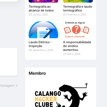
Termografia ao
Termografia e laudo
alcance de todos
termográfico
03 Junho, 2015
13 Fevereiro, 2015
Laudo Elétrico -
A responsabilidade
Inspeção
do síndico
aumentou
09 Setembro, 2014
24 Abril, 2014
Membro
 Postagem