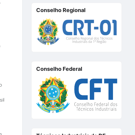
r
Conselho Regional
m
Conselho Federal
o
il
a