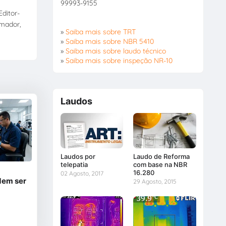
99993-9155
ditor-
amador,
»
Saiba mais sobre TRT
»
Saiba mais sobre NBR 5410
»
Saiba mais sobre laudo técnico
»
Saiba mais sobre inspeção NR-10
Laudos
Laudos por
Laudo de Reforma
telepatia
com base na NBR
16.280
02 Agosto, 2017
dem ser
29 Agosto, 2015