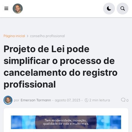
Página inicial
conselho profissional
Projeto de Lei pode
simplificar o processo de
cancelamento do registro
profissional
por
Emerson Tormann
-
agosto 07, 2023
-
2 min leitura
0