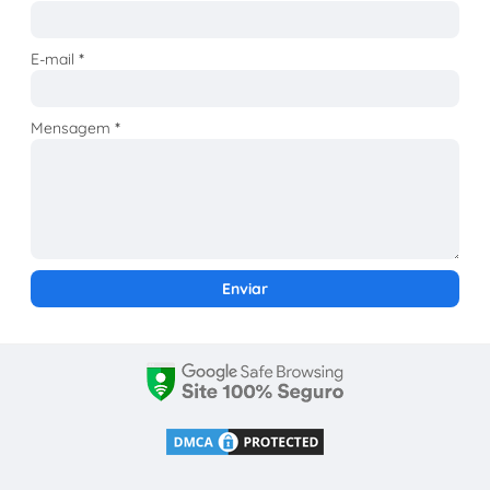
E-mail
*
Mensagem
*