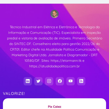
Técnico Industrial em Elétrica e Eletrônica e Tecnologia da
Informação e Comunicação (TIC). Especialista em inspeção
predial e vistoria de avaliação de imóveis. Primeiro Secretário
do SINTEC-DF. Conselheiro eleito para gestão 2022/26 do
CRT01. Editor chefe na Atualidade Política Comunicação e
Marketing Digital Ltda. Jornalista e Diagramador - DRT
10580/DF. Sites:
https://etormann.tk
e
https://atualidadepolitica.com.br
VALORIZE!
Pix Caixa