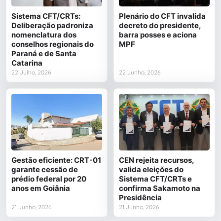
Sistema CFT/CRTs:
Plenário do CFT invalida
Deliberação padroniza
decreto do presidente,
nomenclatura dos
barra posses e aciona
conselhos regionais do
MPF
Paraná e de Santa
Catarina
22 Julho, 2026
22 Junho, 2026
Gestão eficiente: CRT-01
CEN rejeita recursos,
garante cessão de
valida eleições do
prédio federal por 20
Sistema CFT/CRTs e
anos em Goiânia
confirma Sakamoto na
Presidência
21 Junho, 2026
21 Junho, 2026