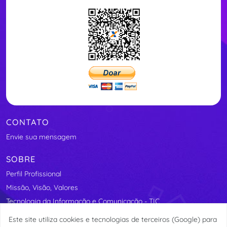
CONTATO
Envie sua mensagem
SOBRE
Perfil Profissional
Missão, Visão, Valores
Tecnologia da Informação e Comunicação - TIC
Segurança Elétrica
Este site utiliza cookies e tecnologias de terceiros (Google) para