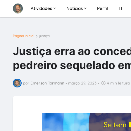
Atividades
Notícias
Perfil
TI
Página inicial
justiça
Justiça erra ao conced
pedreiro sequelado e
por
Emerson Tormann
-
março 29, 2023
-
4 min leitura