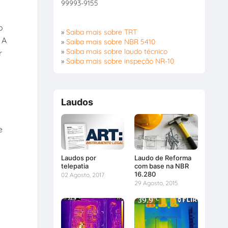
99993-9155
o
»
Saiba mais sobre TRT
 A
»
Saiba mais sobre NBR 5410
»
Saiba mais sobre laudo técnico
r
»
Saiba mais sobre inspeção NR-10
Laudos
e
Laudos por
Laudo de Reforma
telepatia
com base na NBR
16.280
02 Agosto, 2017
29 Agosto, 2015