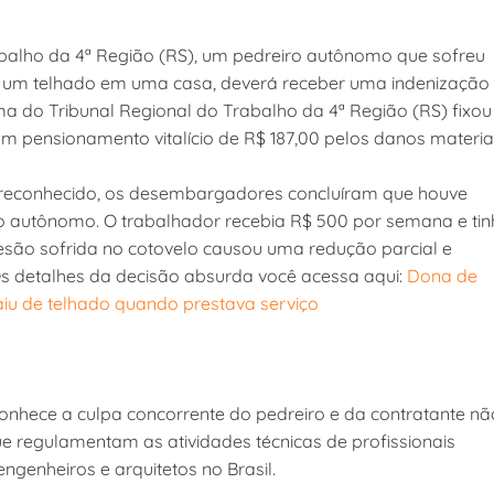
abalho da 4ª Região (RS), um pedreiro autônomo que sofreu
a um telhado em uma casa, deverá receber uma indenização
rma do Tribunal Regional do Trabalho da 4ª Região (RS) fixou
m pensionamento vitalício de R$ 187,00 pelos danos materiai
 reconhecido, os desembargadores concluíram que houve
o autônomo. O trabalhador recebia R$ 500 por semana e ti
lesão sofrida no cotovelo causou uma redução parcial e
s detalhes da decisão absurda você acessa aqui:
Dona de
iu de telhado quando prestava serviço
conhece a culpa concorrente do pedreiro e da contratante nã
ue regulamentam as atividades técnicas de profissionais
ngenheiros e arquitetos no Brasil.