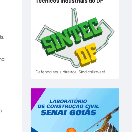
Técnicos Industriais do DF
s.
nha
Defenda seus direitos. Sindicalize-se!
o