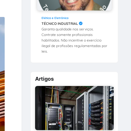
Elética e Eletrônica
TÉCNICO INDUSTRIAL
Garanta qualidade nos serviços.
Contrate somente profissionais
habilitados. Não incentive o exercício
ilegal de profissões regulamentadas por
leis.
Artigos