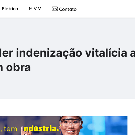
Elétrica
M V V
Contato
er indenização vitalícia 
m obra