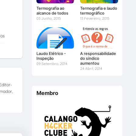
Termografia ao
Termografia e laudo
alcance de todos
termográfico
03 Junho, 2015
13 Fevereiro, 2015
tos
Laudo Elétrico -
A responsabilidade
Inspeção
do síndico
aumentou
09 Setembro, 2014
24 Abril, 2014
ditor-
amador,
Membro