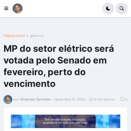
Página inicial
governo
MP do setor elétrico será
votada pelo Senado em
fevereiro, perto do
vencimento
por
Emerson Tormann
-
dezembro 19, 2020
-
4 min leitura
0