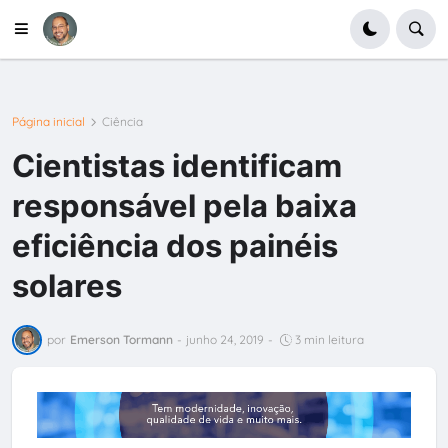
Página inicial
Ciência
Cientistas identificam
responsável pela baixa
eficiência dos painéis
solares
por
Emerson Tormann
-
junho 24, 2019
-
3 min leitura