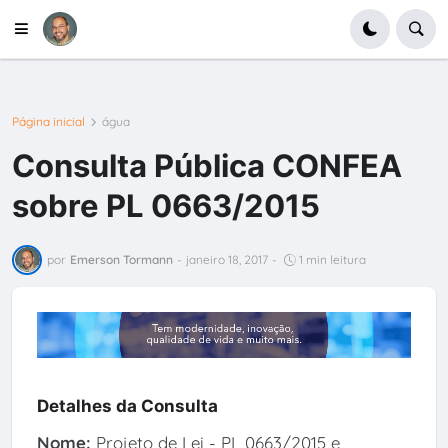
Página inicial
água
Consulta Pública CONFEA
sobre PL 0663/2015
por
Emerson Tormann
-
janeiro 18, 2017
-
1 min leitura
Detalhes da Consulta
Nome:
Projeto de Lei - PL 0663/2015 e