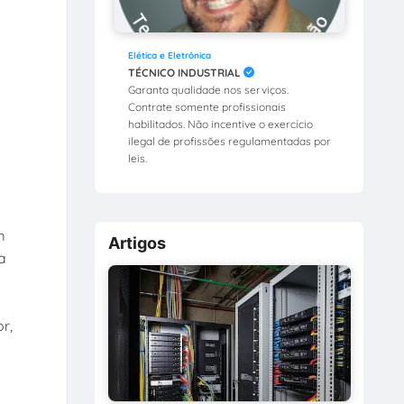
Elética e Eletrônica
TÉCNICO INDUSTRIAL
Garanta qualidade nos serviços.
Contrate somente profissionais
habilitados. Não incentive o exercício
ilegal de profissões regulamentadas por
leis.
m
Artigos
a
r,