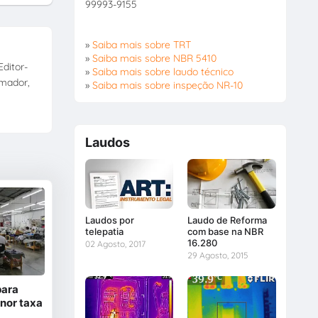
99993-9155
»
Saiba mais sobre TRT
»
Saiba mais sobre NBR 5410
ditor-
»
Saiba mais sobre laudo técnico
amador,
»
Saiba mais sobre inspeção NR-10
Laudos
Laudos por
Laudo de Reforma
telepatia
com base na NBR
16.280
02 Agosto, 2017
29 Agosto, 2015
para
nor taxa