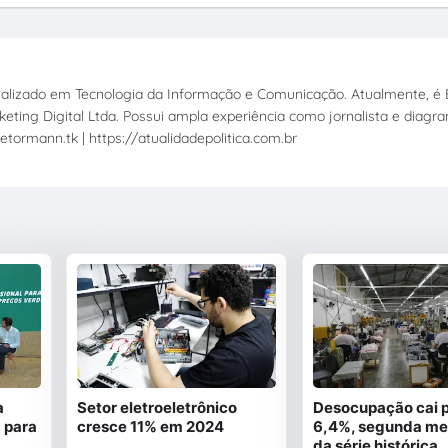
ecializado em Tecnologia da Informação e Comunicação. Atualmente, é E
eting Digital Ltda. Possui ampla experiência como jornalista e diagr
etormann.tk | https://atualidadepolitica.com.br
a
Setor eletroeletrônico
Desocupação cai 
 para
cresce 11% em 2024
6,4%, segunda me
da série histórica