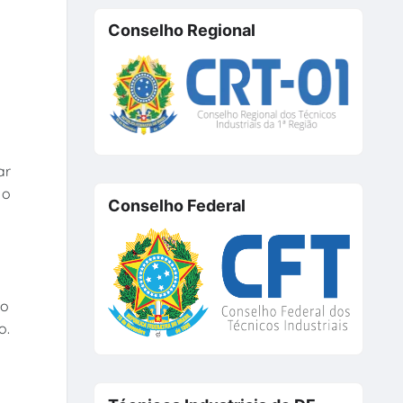
Conselho Regional
ar
 o
Conselho Federal
do
o.