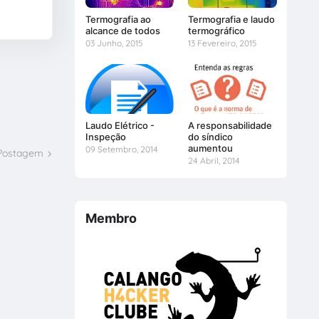
Termografia ao
Termografia e laudo
alcance de todos
termográfico
03 Junho, 2015
13 Fevereiro, 2015
Laudo Elétrico -
A responsabilidade
Inspeção
do síndico
aumentou
09 Setembro, 2014
 Postagem
24 Abril, 2014
Membro