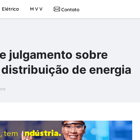
Elétrica
M V V
Contato
e julgamento sobre
 distribuição de energia
ura