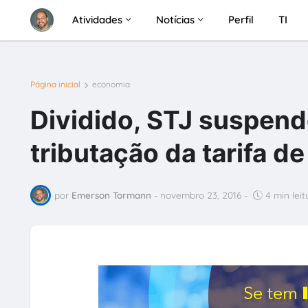
Atividades
Notícias
Perfil
TI
Página inicial
economia
Dividido, STJ suspend
tributação da tarifa de
por
Emerson Tormann
-
novembro 23, 2016
-
4 min leit