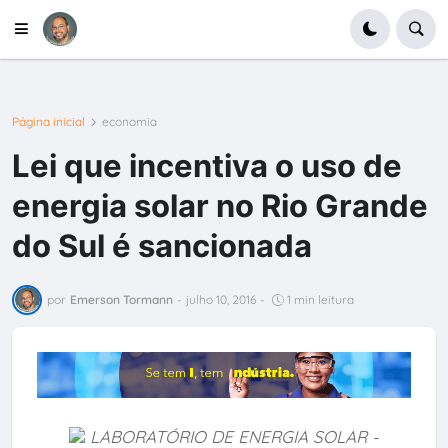
Página inicial
economia
Lei que incentiva o uso de
energia solar no Rio Grande
do Sul é sancionada
por
Emerson Tormann
-
julho 10, 2016
-
1 min leitura
LABORATÓRIO DE ENERGIA SOLAR -