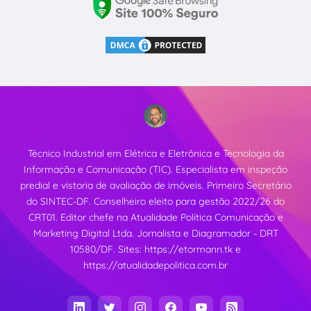
Técnico Industrial em Elétrica e Eletrônica e Tecnologia da
Informação e Comunicação (TIC). Especialista em inspeção
predial e vistoria de avaliação de imóveis. Primeiro Secretário
do SINTEC-DF. Conselheiro eleito para gestão 2022/26 do
CRT01. Editor chefe na Atualidade Política Comunicação e
Marketing Digital Ltda. Jornalista e Diagramador - DRT
10580/DF. Sites:
https://etormann.tk
e
https://atualidadepolitica.com.br