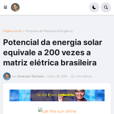
Página inicial
Empresa de Pesquisa Energética
Potencial da energia solar
equivale a 200 vezes a
matriz elétrica brasileira
por
Emerson Tormann
-
junho 29, 2016
-
1 min leitura