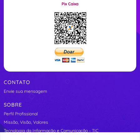
Pix Caixa
CONTATO
Envie sua mensagem
SOBRE
Perfil Profissional
Missão, Visão, Valores
Tecnologia da Informação e Comunicação - TIC
Segurança Elétrica