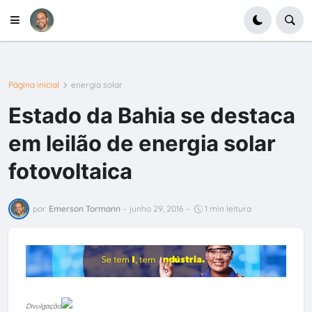
Página inicial
energia solar
Estado da Bahia se destaca
em leilão de energia solar
fotovoltaica
por
Emerson Tormann
-
junho 29, 2016
-
1 min leitura
Divulgação