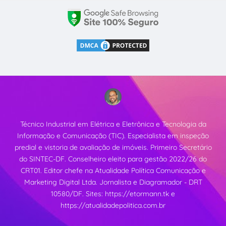
Técnico Industrial em Elétrica e Eletrônica e Tecnologia da
Informação e Comunicação (TIC). Especialista em inspeção
predial e vistoria de avaliação de imóveis. Primeiro Secretário
do SINTEC-DF. Conselheiro eleito para gestão 2022/26 do
CRT01. Editor chefe na Atualidade Política Comunicação e
Marketing Digital Ltda. Jornalista e Diagramador - DRT
10580/DF. Sites:
https://etormann.tk
e
https://atualidadepolitica.com.br