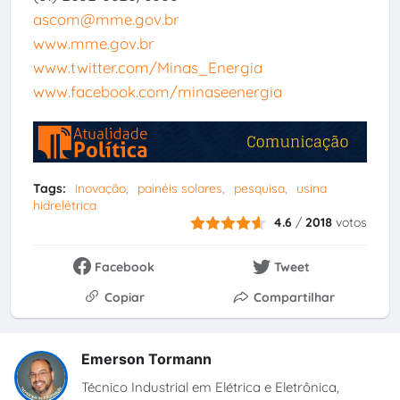
ascom@mme.gov.br
www.mme.gov.br
www.twitter.com/Minas_Energia
www.facebook.com/minaseenergia
Tags:
inovação
painéis solares
pesquisa
usina
hidrelétrica
4.6
/
2018
votos
Facebook
Tweet
Copiar
Compartilhar
Emerson Tormann
Técnico Industrial em Elétrica e Eletrônica,