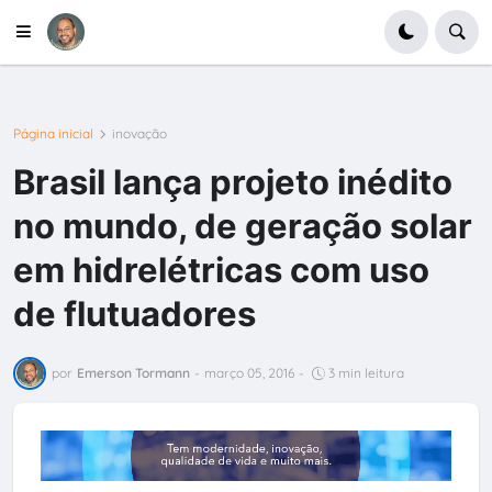
Página inicial
inovação
Brasil lança projeto inédito
no mundo, de geração solar
em hidrelétricas com uso
de flutuadores
por
Emerson Tormann
-
março 05, 2016
-
3 min leitura