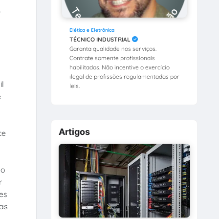
G
Elética e Eletrônica
TÉCNICO INDUSTRIAL
Garanta qualidade nos serviços.
Contrate somente profissionais
habilitados. Não incentive o exercício
ilegal de profissões regulamentadas por
il
leis.
e
Artigos
ce
 o
r
es
as