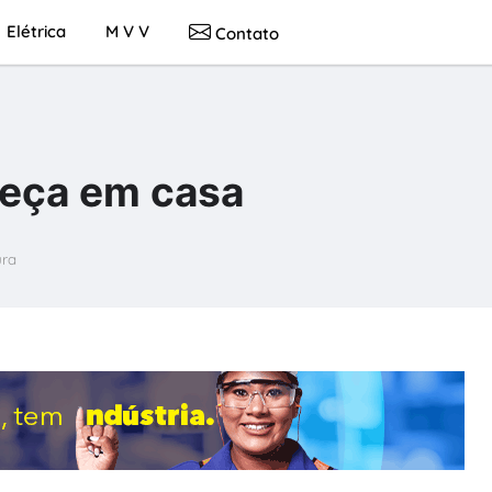
Elétrica
M V V
Contato
eça em casa
ura