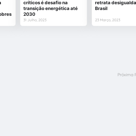
a
críticos é desafio na
retrata desiguald
transição energética até
Brasil
obres
2030
31 Julho, 2023
23 Março, 2023
Próxima