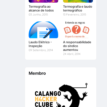
Termografia ao
Termografia e laudo
alcance de todos
termográfico
03 Junho, 2015
13 Fevereiro, 2015
Laudo Elétrico -
A responsabilidade
Inspeção
do síndico
aumentou
09 Setembro, 2014
24 Abril, 2014
Membro