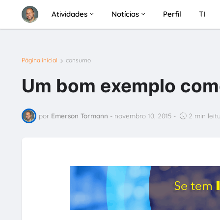
Atividades
Notícias
Perfil
TI
Página inicial
consumo
Um bom exemplo com
por
Emerson Tormann
-
novembro 10, 2015
-
2 min leit