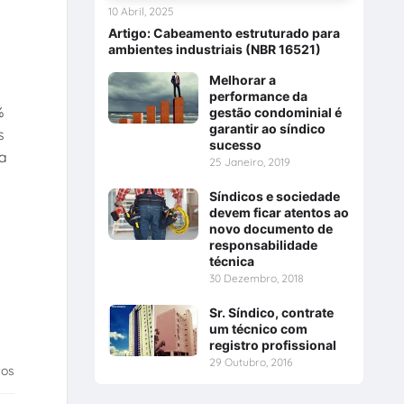
10 Abril, 2025
Artigo: Cabeamento estruturado para
ambientes industriais (NBR 16521)
Melhorar a
performance da
%
gestão condominial é
garantir ao síndico
s
sucesso
sa
25 Janeiro, 2019
Síndicos e sociedade
devem ficar atentos ao
novo documento de
responsabilidade
técnica
30 Dezembro, 2018
Sr. Síndico, contrate
um técnico com
registro profissional
29 Outubro, 2016
tos