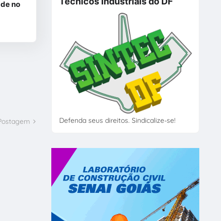
Técnicos Industriais do DF
ade no
Defenda seus direitos. Sindicalize-se!
 Postagem