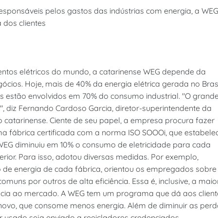
 responsáveis pelos gastos das indústrias com energia, a WE
 dos clientes
os elétricos do mundo, a catarinense WEG depende da
gócios. Hoje, mais de 40% da energia elétrica gerada no Bras
cos estão envolvidos em 70% do consumo industrial. "O grand
", diz Fernando Cardoso Garcia, diretor-superintendente da
 catarinense. Ciente de seu papel, a empresa procura fazer
a fábrica certificada com a norma ISO SOOOi, que estabele
 WEG diminuiu em 10% o consumo de eletricidade para cada
erior. Para isso, adotou diversas medidas. Por exemplo,
de energia de cada fábrica, orientou os empregados sobre
muns por outros de alta eficiência. Essa é, inclusive, a maio
ncia ao mercado. A WEG tem um programa que dá aos client
ovo, que consome menos energia. Além de diminuir as perd
tor usado seja enviado a reeicladores credenciados.