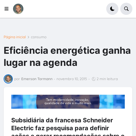
Página inicial
consumo
Eficiência energética ganha
lugar na agenda
por
Emerson Tormann
-
novembro 10, 2015
-
2 min leitura
Subsidiária da francesa Schneider
Electric faz pesquisa para definir
ações e gerar recomendações sobre o