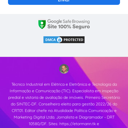
Técnico Industrial em Elétrica e Eletrônica e Tecnologia da
Informação e Comunicação (TIC). Especialista em inspeção
predial e vistoria de avaliação de imóveis. Primeiro Secretário
do SINTEC-DF. Conselheiro eleito para gestão 2022/26 do
CRT01. Editor chefe na Atualidade Política Comunicação e
Marketing Digital Ltda. Jornalista e Diagramador - DRT
10580/DF. Sites:
https://etormann.tk
e