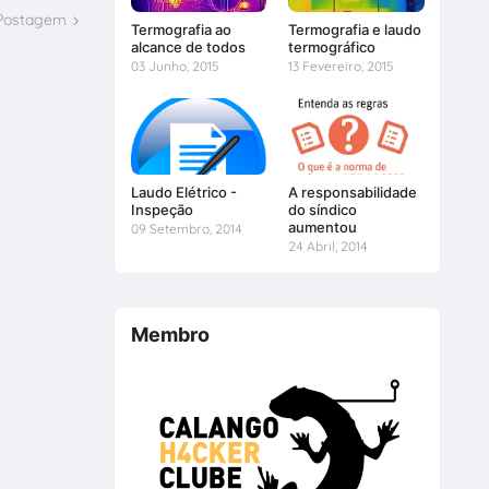
 Postagem
Termografia ao
Termografia e laudo
alcance de todos
termográfico
03 Junho, 2015
13 Fevereiro, 2015
Laudo Elétrico -
A responsabilidade
Inspeção
do síndico
aumentou
09 Setembro, 2014
24 Abril, 2014
Membro