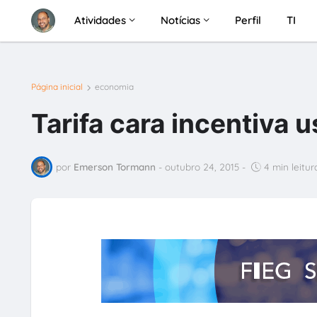
Atividades
Notícias
Perfil
TI
Página inicial
economia
Tarifa cara incentiva u
por
Emerson Tormann
-
outubro 24, 2015
-
4 min leitur