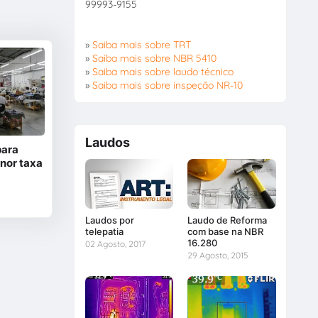
99993-9155
»
Saiba mais sobre TRT
»
Saiba mais sobre NBR 5410
»
Saiba mais sobre laudo técnico
»
Saiba mais sobre inspeção NR-10
Laudos
para
nor taxa
Laudos por
Laudo de Reforma
telepatia
com base na NBR
16.280
02 Agosto, 2017
29 Agosto, 2015