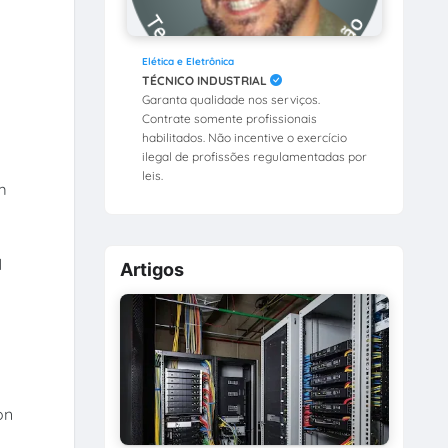
Elética e Eletrônica
TÉCNICO INDUSTRIAL
Garanta qualidade nos serviços.
Contrate somente profissionais
habilitados. Não incentive o exercício
ilegal de profissões regulamentadas por
leis.
m
1
Artigos
on