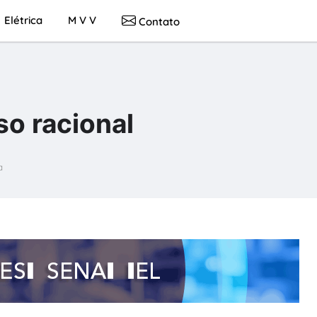
Elétrica
M V V
Contato
so racional
a