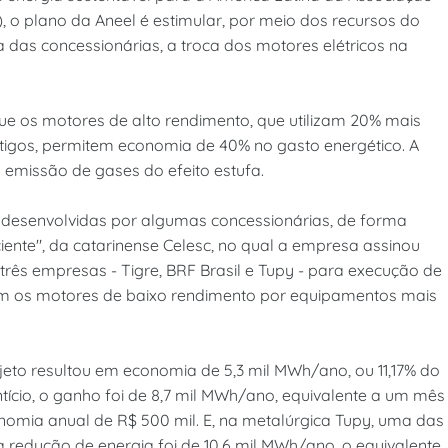
s), o plano da Aneel é estimular, por meio dos recursos do
 das concessionárias, a troca dos motores elétricos na
 que os motores de alto rendimento, que utilizam 20% mais
igos, permitem economia de 40% no gasto energético. A
emissão de gases do efeito estufa.
 desenvolvidas por algumas concessionárias, de forma
ciente", da catarinense Celesc, no qual a empresa assinou
três empresas - Tigre, BRF Brasil e Tupy - para execução de
uíam os motores de baixo rendimento por equipamentos mais
jeto resultou em economia de 5,3 mil MWh/ano, ou 11,17% do
ício, o ganho foi de 8,7 mil MWh/ano, equivalente a um mês
mia anual de R$ 500 mil. E, na metalúrgica Tupy, uma das
 redução de energia foi de 10,6 mil MWh/ano, o equivalente