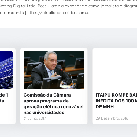
eting Digital Ltda. Possui ampla experiência como jornalista e diagr
etormann.tk | https://atualidadepolitica.com.br
de 1
Comissão da Câmara
ITAIPU ROMPE BA
da
aprova programa de
INÉDITA DOS 100
geração elétrica renovável
DE MHH
nas universidades
31 Julho, 2017
29 Dezembro, 2016