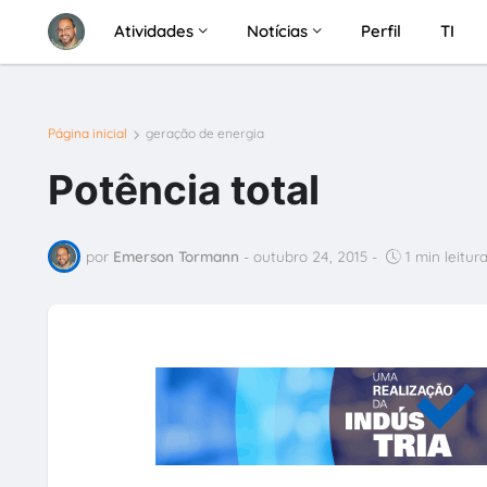
Atividades
Notícias
Perfil
TI
Página inicial
geração de energia
Potência total
por
Emerson Tormann
-
outubro 24, 2015
-
1 min leitur