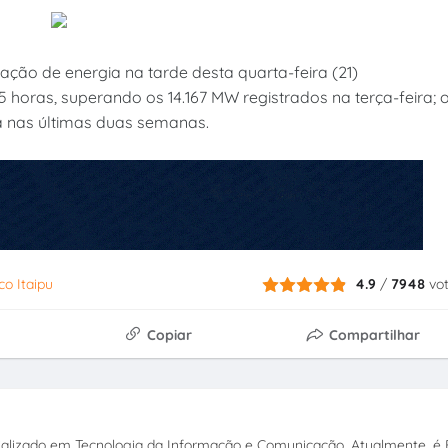
ração de energia na tarde desta quarta-feira (21)
5 horas, superando os 14.167 MW registrados na terça-feira; 
da nas últimas duas semanas.
co Itaipu
4.9
/
7948
vo
Copiar
Compartilhar
ecializado em Tecnologia da Informação e Comunicação. Atualmente, é E