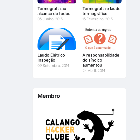
Termografia ao
Termografia e laudo
alcance de todos
termográfico
03 Junho, 2015
13 Fevereiro, 2015
Laudo Elétrico -
A responsabilidade
Inspeção
do síndico
aumentou
09 Setembro, 2014
24 Abril, 2014
Membro