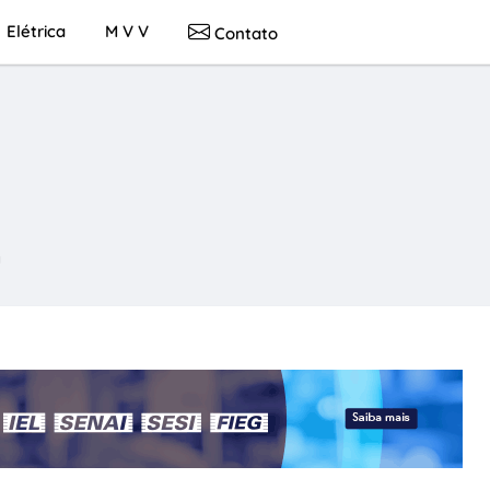
Elétrica
M V V
Contato
a