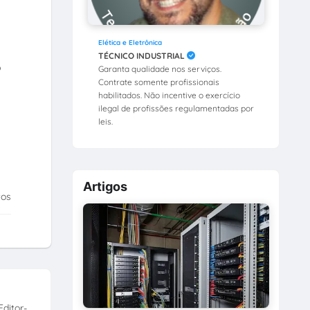
Elética e Eletrônica
TÉCNICO INDUSTRIAL
o
Garanta qualidade nos serviços.
Contrate somente profissionais
habilitados. Não incentive o exercício
ilegal de profissões regulamentadas por
leis.
Artigos
tos
ditor-