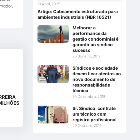
10 Abril, 2025
amador,
Artigo: Cabeamento estruturado para
ambientes industriais (NBR 16521)
Melhorar a
performance da
gestão condominial é
garantir ao síndico
sucesso
25 Janeiro, 2019
Síndicos e sociedade
devem ficar atentos ao
novo documento de
responsabilidade
técnica
30 Dezembro, 2018
RREIRA
 MILHÕES
Sr. Síndico, contrate
um técnico com
registro profissional
29 Outubro, 2016