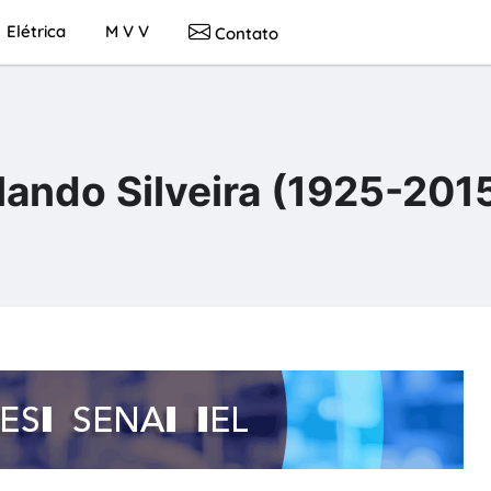
Elétrica
M V V
Contato
lando Silveira (1925-201