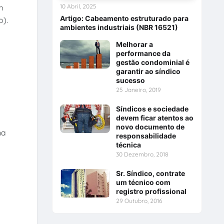
m
10 Abril, 2025
Artigo: Cabeamento estruturado para
o).
ambientes industriais (NBR 16521)
Melhorar a
performance da
gestão condominial é
garantir ao síndico
sucesso
25 Janeiro, 2019
Síndicos e sociedade
devem ficar atentos ao
novo documento de
na
responsabilidade
técnica
30 Dezembro, 2018
Sr. Síndico, contrate
um técnico com
registro profissional
29 Outubro, 2016