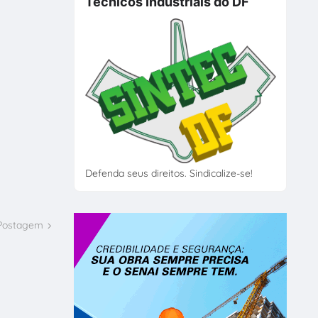
Técnicos Industriais do DF
Defenda seus direitos. Sindicalize-se!
 Postagem