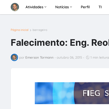
Atividades
Notícias
Perfil
TI
Página inicial
barrageiro
Falecimento: Eng. Reo
por
Emerson Tormann
-
outubro 06, 2015
-
1 min leitura