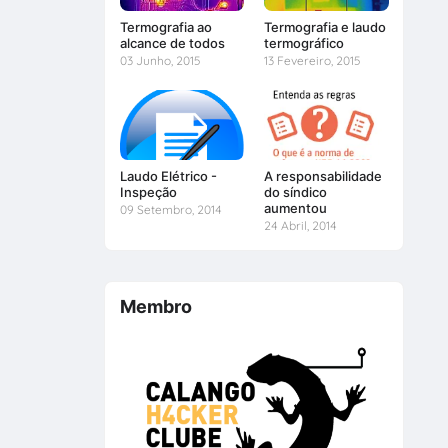
Termografia ao
Termografia e laudo
alcance de todos
termográfico
03 Junho, 2015
13 Fevereiro, 2015
Laudo Elétrico -
A responsabilidade
Inspeção
do síndico
aumentou
09 Setembro, 2014
24 Abril, 2014
Membro