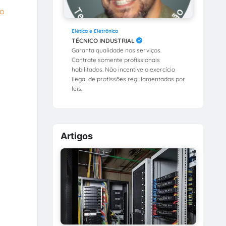
Elética e Eletrônica
TÉCNICO INDUSTRIAL
Garanta qualidade nos serviços.
Contrate somente profissionais
habilitados. Não incentive o exercício
ilegal de profissões regulamentadas por
leis.
Artigos