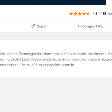
4.6
/
135
vo
Copiar
Compartilhar
ecializado em Tecnologia da Informação e Comunicação. Atualmente, é E
eting Digital Ltda. Possui ampla experiência como jornalista e diagr
etormann.tk | https://atualidadepolitica.com.br