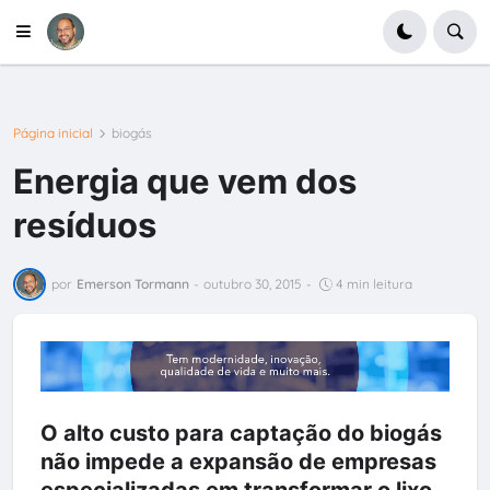
Página inicial
biogás
Energia que vem dos
resíduos
por
Emerson Tormann
-
outubro 30, 2015
-
4 min leitura
O alto custo para captação do biogás
não impede a expansão de empresas
especializadas em transformar o lixo