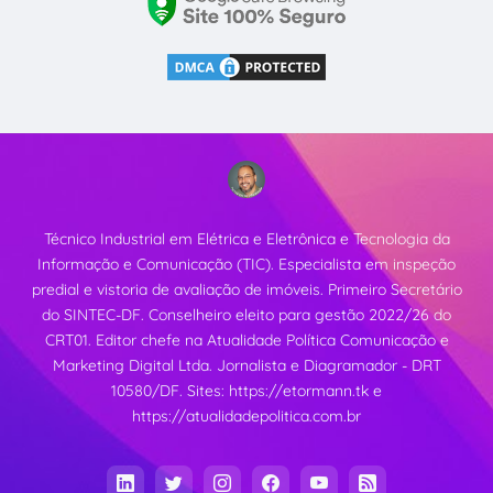
Técnico Industrial em Elétrica e Eletrônica e Tecnologia da
Informação e Comunicação (TIC). Especialista em inspeção
predial e vistoria de avaliação de imóveis. Primeiro Secretário
do SINTEC-DF. Conselheiro eleito para gestão 2022/26 do
CRT01. Editor chefe na Atualidade Política Comunicação e
Marketing Digital Ltda. Jornalista e Diagramador - DRT
10580/DF. Sites:
https://etormann.tk
e
https://atualidadepolitica.com.br