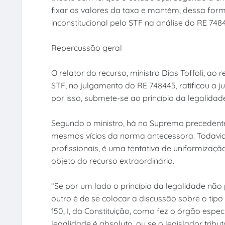
fixar os valores da taxa e mantém, dessa form
inconstitucional pelo STF na análise do RE 748
Repercussão geral
O relator do recurso, ministro Dias Toffoli, ao
STF, no julgamento do RE 748445, ratificou a j
por isso, submete-se ao princípio da legalidad
Segundo o ministro, há no Supremo precedente
mesmos vícios da norma antecessora. Todavia, 
profissionais, é uma tentativa de uniformizaç
objeto do recurso extraordinário.
“Se por um lado o princípio da legalidade não p
outro é de se colocar a discussão sobre o tipo
150, I, da Constituição, como fez o órgão especi
legalidade é absoluto, ou se o legislador tribu