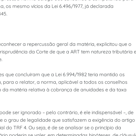
a, os mesmo vícios da Lei 6.496/1977, já declarada
445.
 reconhecer a repercussão geral da matéria, explicitou que o
urisprudência da Corte de que a ART tem natureza tributária e
e.
s que concluíram que a Lei 6.994/1982 teria mantido os
para o relator, a norma, aplicável a todos os conselhos
ão da matéria relativa à cobrança de anuidades e da taxa
ode ser ignorado – pelo contrário, é ele indispensável –, de
 e o grau de legalidade que satisfazem a exigência do artigo
al do TRF 4. Ou seja, é de se analisar se o princípio da
tário poderia se valer, em determinadas hipóteses, de cláusu