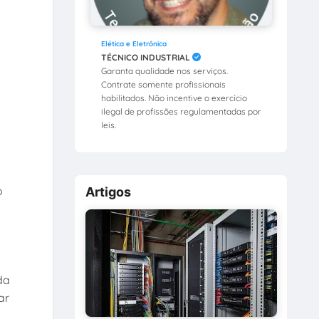
Elética e Eletrônica
TÉCNICO INDUSTRIAL
Garanta qualidade nos serviços.
Contrate somente profissionais
habilitados. Não incentive o exercício
ilegal de profissões regulamentadas por
leis.
o
Artigos
da
ar