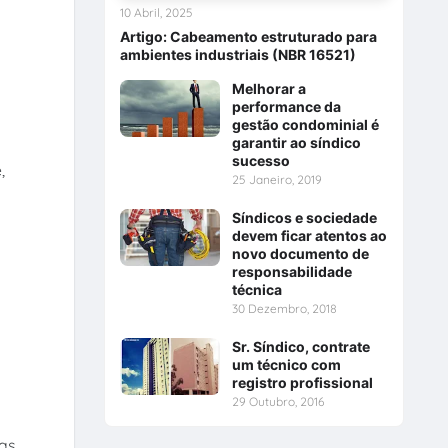
10 Abril, 2025
Artigo: Cabeamento estruturado para
ambientes industriais (NBR 16521)
Melhorar a
performance da
gestão condominial é
garantir ao síndico
sucesso
,
25 Janeiro, 2019
Síndicos e sociedade
devem ficar atentos ao
novo documento de
responsabilidade
técnica
30 Dezembro, 2018
Sr. Síndico, contrate
um técnico com
registro profissional
29 Outubro, 2016
las