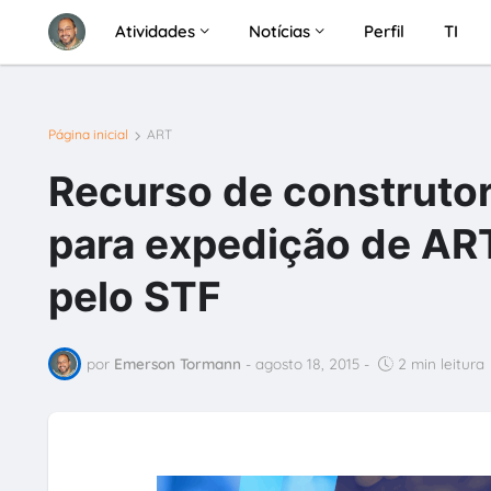
Atividades
Notícias
Perfil
TI
Página inicial
ART
Recurso de construtor
para expedição de ART
pelo STF
por
Emerson Tormann
-
agosto 18, 2015
-
2 min leitura