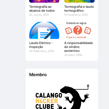
Termografia ao
Termografia e laudo
alcance de todos
termográfico
03 Junho, 2015
13 Fevereiro, 2015
Laudo Elétrico -
A responsabilidade
Inspeção
do síndico
aumentou
09 Setembro, 2014
24 Abril, 2014
Membro