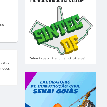
Técnicos Industriais do DF
tos
Defenda seus direitos. Sindicalize-se!
ditor-
amador,