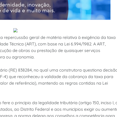
 repercussão geral de matéria relativa à exigência da taxa
de Técnica (ART), com base na Lei 6.994/1982. A ART,
execução de obras ou prestação de quaisquer serviços
tura ou agronomia.
rio (RE) 838284, no qual uma construtora questiona decisã
RF-4) que reconheceu a validade da cobrança da taxa para
lor de referência), mantendo as regras contidas na Lei
ere o princípio da legalidade tributária (artigo 150, inciso I, 
stados, ao Distrito Federal e aos municípios exigir ou aument
empresa, a norma delega aos conselhos a competência para