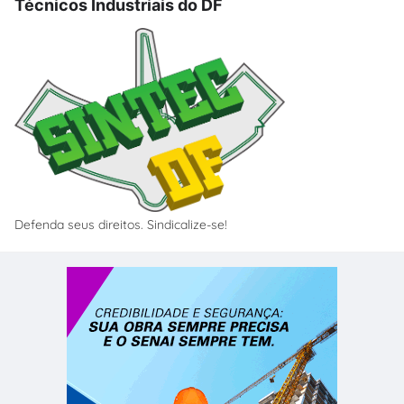
Técnicos Industriais do DF
Defenda seus direitos. Sindicalize-se!