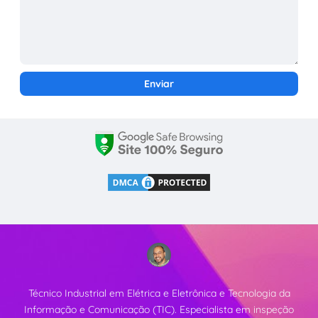
Técnico Industrial em Elétrica e Eletrônica e Tecnologia da
Informação e Comunicação (TIC). Especialista em inspeção