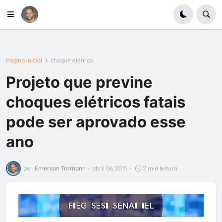
Página inicial
choque elétrico
Projeto que previne
choques elétricos fatais
pode ser aprovado esse
ano
por
Emerson Tormann
-
abril 06, 2015
-
2 min leitura