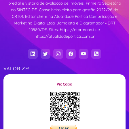
predial e vistoria de avaliação de imóveis. Primeiro Secretário
do SINTEC-DF. Conselheiro eleito para gestão 2022/26 do
CRT01. Editor chefe na Atualidade Política Comunicação e
Marketing Digital Ltda. Jornalista e Diagramador - DRT
10580/DF. Sites:
https://etormann.tk
e
https://atualidadepolitica.com.br
VALORIZE!
Pix Caixa