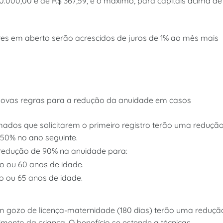
.000,00 é de R$ 367,59, e o máximo, para capitais acima de
res em aberto serão acrescidos de juros de 1% ao mês mais
ovas regras para a redução da anuidade em casos
rmados que solicitarem o primeiro registro terão uma reduçã
 50% no ano seguinte.
a redução de 90% na anuidade para:
ro ou 60 anos de idade.
ro ou 65 anos de idade.
 em gozo de licença-maternidade (180 dias) terão uma reduçã
mento da criança. O benefício se estende a técnicas