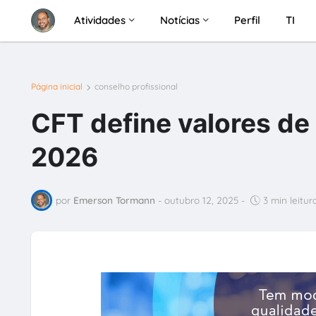
Atividades
Notícias
Perfil
TI
Página inicial
conselho profissional
CFT define valores de
2026
por
Emerson Tormann
-
outubro 12, 2025
-
3 min leitur