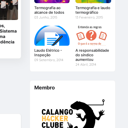
Termografia ao
Termografia e laudo
alcance de todos
termográfico
03 Junho, 2015
13 Fevereiro, 2015
os,
 Sistema
rma
idência
Laudo Elétrico -
A responsabilidade
Inspeção
do síndico
aumentou
09 Setembro, 2014
24 Abril, 2014
Membro