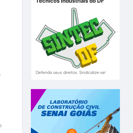
Técnicos Industriais do DF
Defenda seus direitos. Sindicalize-se!
o
o