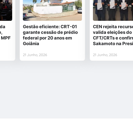
ida
Gestão eficiente: CRT-01
CEN rejeita recurs
e,
garante cessão de prédio
valida eleições do
a MPF
federal por 20 anos em
CFT/CRTs e confi
Goiânia
Sakamoto na Pres
21 Junho, 2026
21 Junho, 2026