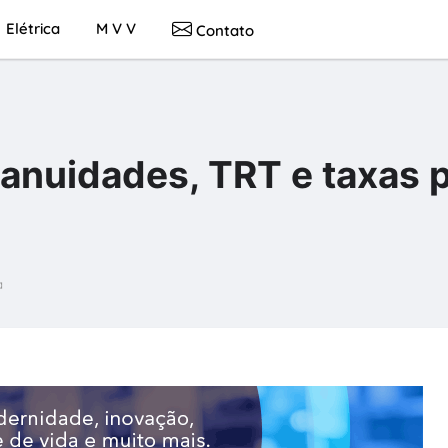
Elétrica
M V V
Contato
 anuidades, TRT e taxas 
a