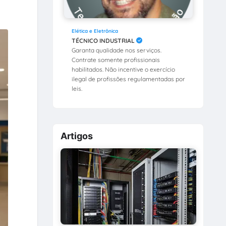
Elética e Eletrônica
TÉCNICO INDUSTRIAL
Garanta qualidade nos serviços.
Contrate somente profissionais
habilitados. Não incentive o exercício
ilegal de profissões regulamentadas por
leis.
Artigos