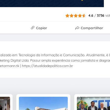
4.6
/
3736
vo
Copiar
Compartilhar
ecializado em Tecnologia da Informação e Comunicação. Atualmente, é E
eting Digital Ltda. Possui ampla experiência como jornalista e diagr
etormann.tk | https://atualidadepolitica.com.br