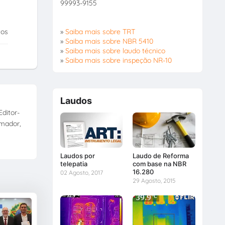
99993-9155
»
Saiba mais sobre TRT
tos
»
Saiba mais sobre NBR 5410
»
Saiba mais sobre laudo técnico
»
Saiba mais sobre inspeção NR-10
Laudos
ditor-
amador,
Laudos por
Laudo de Reforma
telepatia
com base na NBR
16.280
02 Agosto, 2017
29 Agosto, 2015