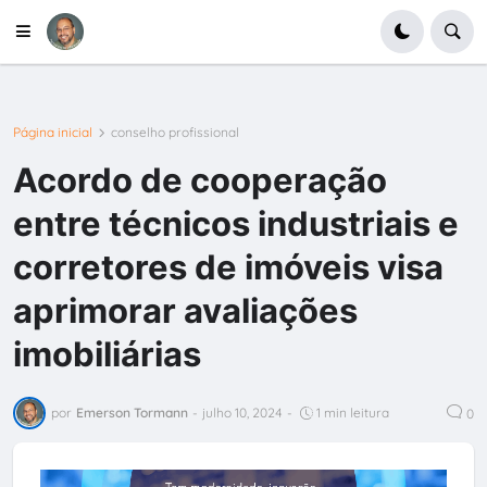
Página inicial
conselho profissional
Acordo de cooperação
entre técnicos industriais e
corretores de imóveis visa
aprimorar avaliações
imobiliárias
por
Emerson Tormann
-
julho 10, 2024
-
1 min leitura
0