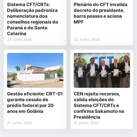
Sistema CFT/CRTs:
Plenário do CFT invalida
Deliberação padroniza
decreto do presidente,
nomenclatura dos
barra posses e aciona
conselhos regionais do
MPF
Paraná e de Santa
Catarina
22 Julho, 2026
22 Junho, 2026
Gestão eficiente: CRT-01
CEN rejeita recursos,
garante cessão de
valida eleições do
prédio federal por 20
Sistema CFT/CRTs e
anos em Goiânia
confirma Sakamoto na
Presidência
21 Junho, 2026
21 Junho, 2026