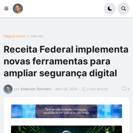
Página inicial
internet
Receita Federal implementa
novas ferramentas para
ampliar segurança digital
por
Emerson Tormann
-
abril 05, 2024
-
2 min leitura
0