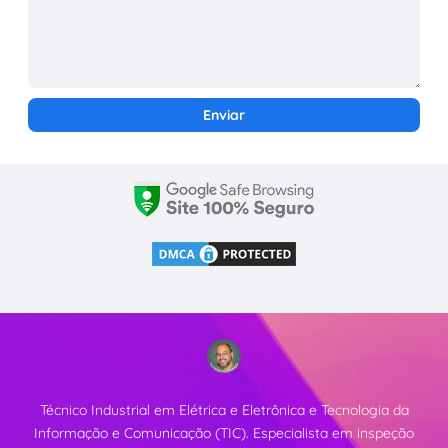
Técnico Industrial em Elétrica e Eletrônica e Tecnologia da
Informação e Comunicação (TIC). Especialista em inspeção