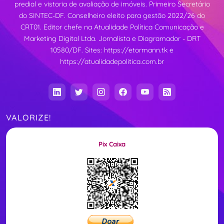
predial e vistoria de avaliação de imóveis. Primeiro Secretário
do SINTEC-DF. Conselheiro eleito para gestão 2022/26 do
CRT01. Editor chefe na Atualidade Política Comunicação e
Marketing Digital Ltda. Jornalista e Diagramador - DRT
10580/DF. Sites:
https://etormann.tk
e
https://atualidadepolitica.com.br
VALORIZE!
Pix Caixa