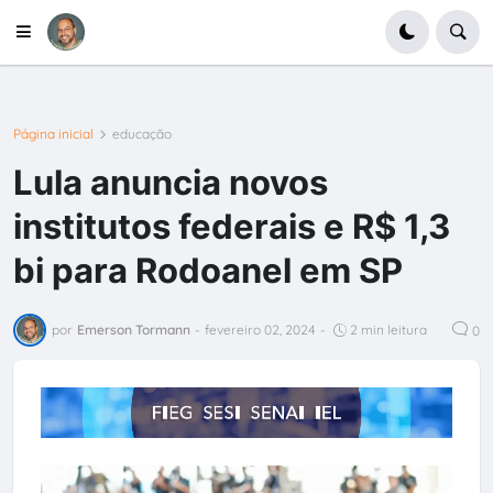
Página inicial
educação
Lula anuncia novos
institutos federais e R$ 1,3
bi para Rodoanel em SP
por
Emerson Tormann
-
fevereiro 02, 2024
-
2 min leitura
0