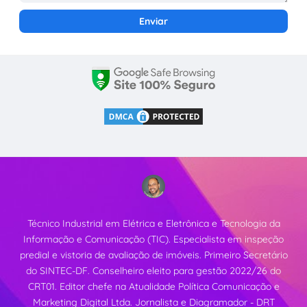
Técnico Industrial em Elétrica e Eletrônica e Tecnologia da
Informação e Comunicação (TIC). Especialista em inspeção
predial e vistoria de avaliação de imóveis. Primeiro Secretário
do SINTEC-DF. Conselheiro eleito para gestão 2022/26 do
CRT01. Editor chefe na Atualidade Política Comunicação e
Marketing Digital Ltda. Jornalista e Diagramador - DRT