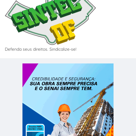
Defenda seus direitos. Sindicalize-se!