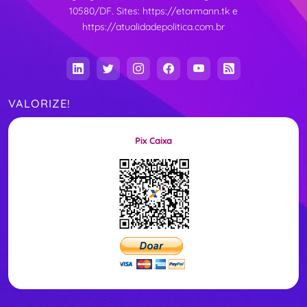
10580/DF. Sites:
https://etormann.tk
e
https://atualidadepolitica.com.br
VALORIZE!
Pix Caixa