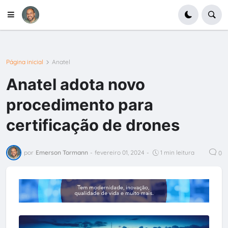
Página inicial
Anatel
Anatel adota novo
procedimento para
certificação de drones
por
Emerson Tormann
-
fevereiro 01, 2024
-
1 min leitura
0