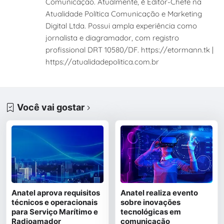
Comunicação. Atualmente, é Editor-Chefe na
Atualidade Política Comunicação e Marketing
Digital Ltda. Possui ampla experiência como
jornalista e diagramador, com registro
profissional DRT 10580/DF. https://etormann.tk |
https://atualidadepolitica.com.br
Você vai gostar
Anatel aprova requisitos
Anatel realiza evento
técnicos e operacionais
sobre inovações
para Serviço Marítimo e
tecnológicas em
Radioamador
comunicação