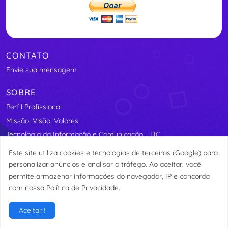
CONTATO
Envie sua mensagem
SOBRE
Perfil Profissional
Missão, Visão, Valores
Tecnologia da Informação e Comunicação - TIC
Segurança Elétrica
Este site utiliza cookies e tecnologias de terceiros (Google) para
Assosindicos - Associação de Síndicos do Distrito Federal
personalizar anúncios e analisar o tráfego. Ao aceitar, você
permite armazenar informações do navegador, IP e concorda
com nossa
Política de Privacidade
.
© etormann 2023
Aceitar !
Privacidade
Termos de Uso
LGPD