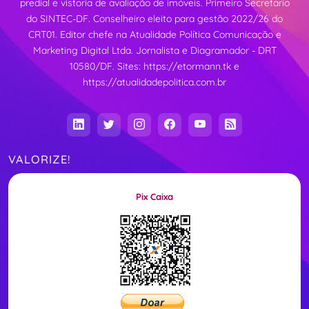
predial e vistoria de avaliação de imóveis. Primeiro Secretário
do SINTEC-DF. Conselheiro eleito para gestão 2022/26 do
CRT01. Editor chefe na Atualidade Política Comunicação e
Marketing Digital Ltda. Jornalista e Diagramador - DRT
10580/DF. Sites:
https://etormann.tk
e
https://atualidadepolitica.com.br
VALORIZE!
Pix Caixa