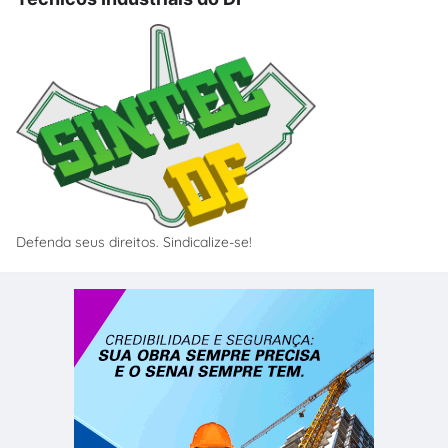
Defenda seus direitos. Sindicalize-se!