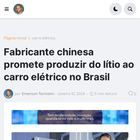
Página inicial
carro elétrico
Fabricante chinesa
promete produzir do lítio ao
carro elétrico no Brasil
por
Emerson Tormann
-
janeiro 10, 2024
-
5 min leitura
0