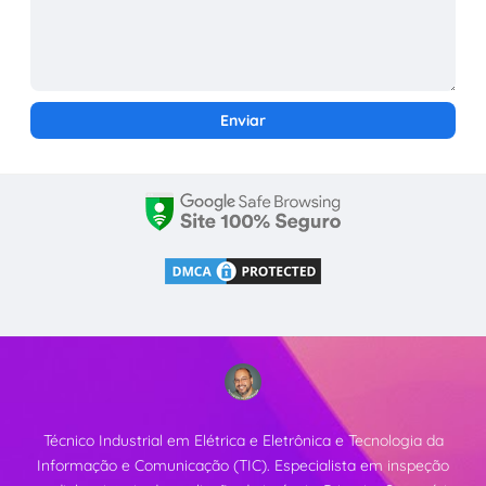
Técnico Industrial em Elétrica e Eletrônica e Tecnologia da
Informação e Comunicação (TIC). Especialista em inspeção