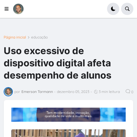
Página inicial
educação
Uso excessivo de
dispositivo digital afeta
desempenho de alunos
por
Emerson Tormann
-
dezembro 05, 2023
-
3 min leitura
0