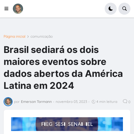
Página inicial
comunicação
Brasil sediará os dois
maiores eventos sobre
dados abertos da América
Latina em 2024
por
Emerson Tormann
-
novembro 03, 2023
-
4 min leitura
0