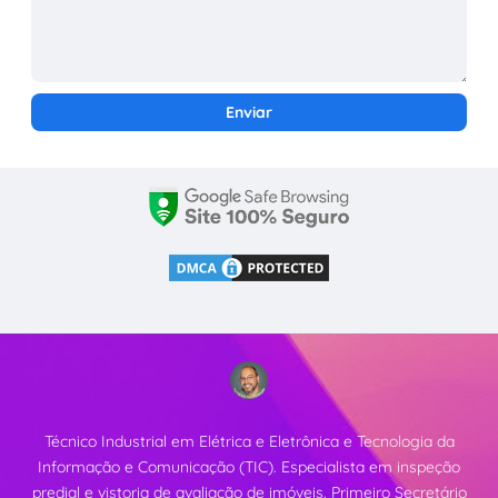
Técnico Industrial em Elétrica e Eletrônica e Tecnologia da
Informação e Comunicação (TIC). Especialista em inspeção
predial e vistoria de avaliação de imóveis. Primeiro Secretário