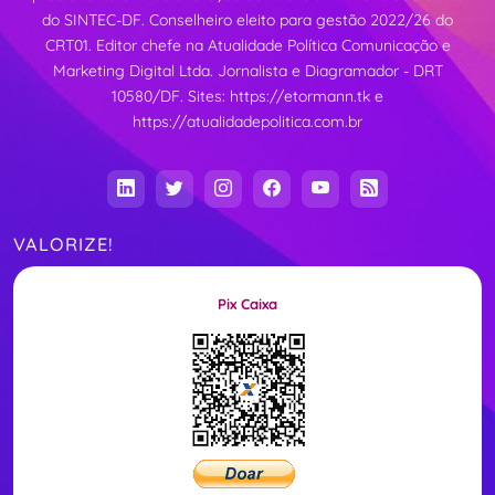
do SINTEC-DF. Conselheiro eleito para gestão 2022/26 do
CRT01. Editor chefe na Atualidade Política Comunicação e
Marketing Digital Ltda. Jornalista e Diagramador - DRT
10580/DF. Sites:
https://etormann.tk
e
https://atualidadepolitica.com.br
VALORIZE!
Pix Caixa