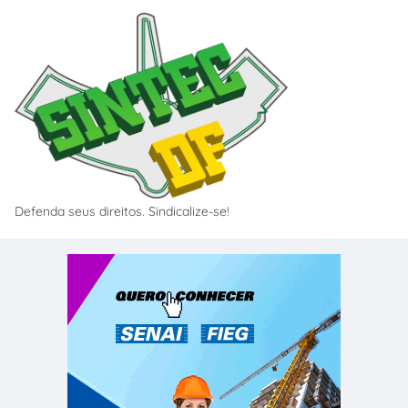
Defenda seus direitos. Sindicalize-se!