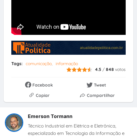
Tags:
comunicação
informação
4.5
/
848
votos
Facebook
Tweet
Copiar
Compartilhar
Emerson Tormann
Técnico Industrial em Elétrica e Eletrônica,
especializado em Tecnologia da Informação e