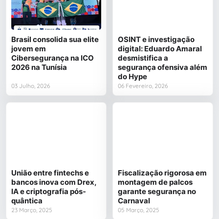
Brasil consolida sua elite
OSINT e investigação
jovem em
digital: Eduardo Amaral
Cibersegurança na ICO
desmistifica a
2026 na Tunísia
segurança ofensiva além
do Hype
03 Julho, 2026
06 Fevereiro, 2026
União entre fintechs e
Fiscalização rigorosa em
bancos inova com Drex,
montagem de palcos
IA e criptografia pós-
garante segurança no
quântica
Carnaval
23 Março, 2025
05 Março, 2025