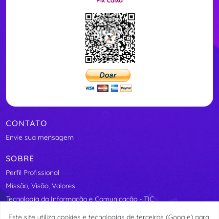
Pix Caixa
CONTATO
Envie sua mensagem
SOBRE
Perfil Profissional
Missão, Visão, Valores
Tecnologia da Informação e Comunicação - TIC
Segurança Elétrica
Este site utiliza cookies e tecnologias de terceiros (Google) para