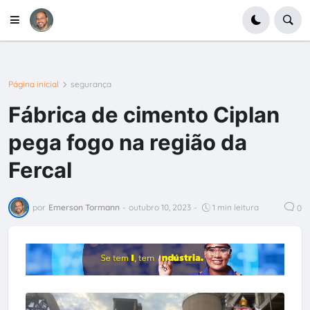
Página inicial
segurança
Fábrica de cimento Ciplan
pega fogo na região da
Fercal
por
Emerson Tormann
-
outubro 10, 2023
-
1 min leitura
0