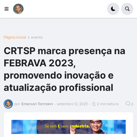
Página inicial
evento
CRTSP marca presença na
FEBRAVA 2023,
promovendo inovação e
atualização profissional
por
Emerson Tormann
-
setembro 12, 2023
-
2 min leitura
0