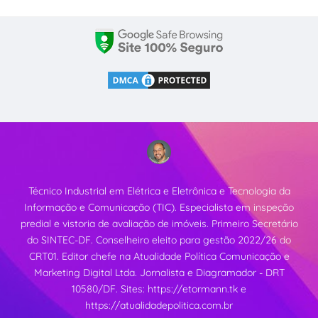
Técnico Industrial em Elétrica e Eletrônica e Tecnologia da
Informação e Comunicação (TIC). Especialista em inspeção
predial e vistoria de avaliação de imóveis. Primeiro Secretário
do SINTEC-DF. Conselheiro eleito para gestão 2022/26 do
CRT01. Editor chefe na Atualidade Política Comunicação e
Marketing Digital Ltda. Jornalista e Diagramador - DRT
10580/DF. Sites:
https://etormann.tk
e
https://atualidadepolitica.com.br