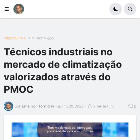
Página inicial
climatização
Técnicos industriais no
mercado de climatização
valorizados através do
PMOC
por
Emerson Tormann
-
junho 20, 2023
-
3 min leitura
0