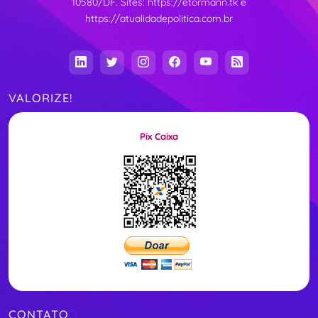
10580/DF. Sites:
https://etormann.tk
e
https://atualidadepolitica.com.br
VALORIZE!
Pix Caixa
CONTATO