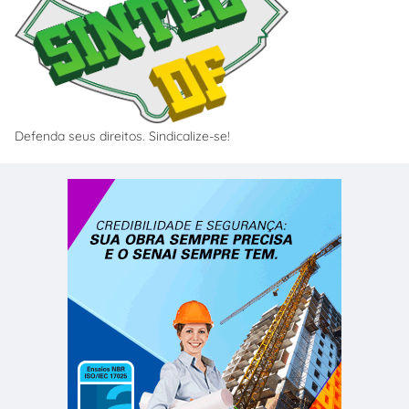
Defenda seus direitos. Sindicalize-se!