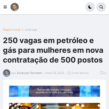
Página inicial
emprego
250 vagas em petróleo e
gás para mulheres em nova
contratação de 500 postos
por
Emerson Tormann
-
maio 03, 2023
-
2 min leitura
0