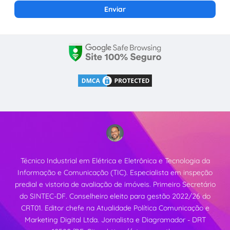
Técnico Industrial em Elétrica e Eletrônica e Tecnologia da
Informação e Comunicação (TIC). Especialista em inspeção
predial e vistoria de avaliação de imóveis. Primeiro Secretário
do SINTEC-DF. Conselheiro eleito para gestão 2022/26 do
CRT01. Editor chefe na Atualidade Política Comunicação e
Marketing Digital Ltda. Jornalista e Diagramador - DRT