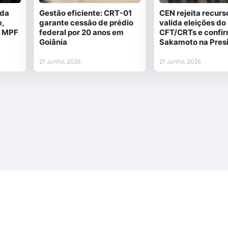
ida
Gestão eficiente: CRT-01
CEN rejeita recurs
e,
garante cessão de prédio
valida eleições do
a MPF
federal por 20 anos em
CFT/CRTs e confi
Goiânia
Sakamoto na Pres
21 Junho, 2026
21 Junho, 2026