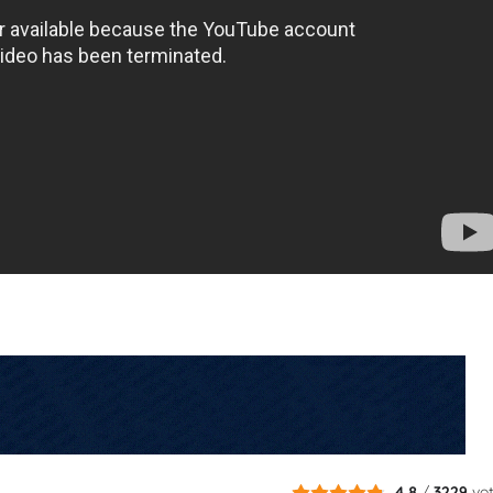
4.8
/
3229
vo