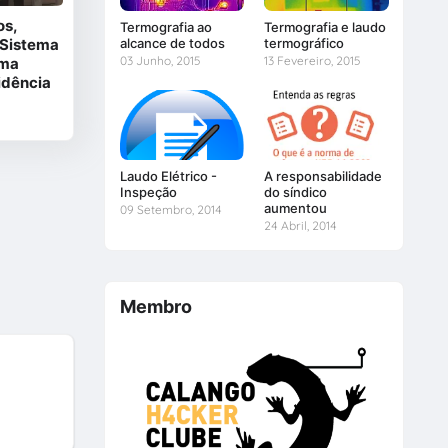
os,
Termografia ao
Termografia e laudo
alcance de todos
termográfico
 Sistema
03 Junho, 2015
13 Fevereiro, 2015
rma
idência
Laudo Elétrico -
A responsabilidade
Inspeção
do síndico
aumentou
09 Setembro, 2014
24 Abril, 2014
Membro