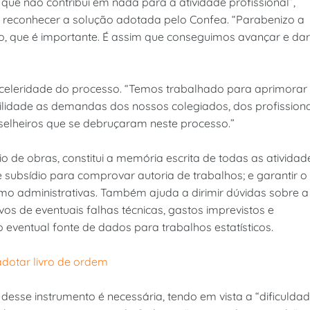
que não contribui em nada para a atividade profissional”,
 ao reconhecer a solução adotada pelo Confea. “Parabenizo a
o, que é importante. É assim que conseguimos avançar e dar
 celeridade do processo. “Temos trabalhado para aprimorar
idade as demandas dos nossos colegiados, dos profissiona
elheiros que se debruçaram neste processo.”
 de obras, constitui a memória escrita de todas as atividad
 subsídio para comprovar autoria de trabalhos; e garantir o
mo administrativas. Também ajuda a dirimir dúvidas sobre a
ivos de eventuais falhas técnicas, gastos imprevistos e
 eventual fonte de dados para trabalhos estatísticos.
dotar livro de ordem
desse instrumento é necessária, tendo em vista a “dificulda