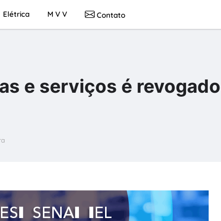
Elétrica
M V V
Contato
as e serviços é revogado
ra