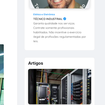
Elética e Eletrônica
TÉCNICO INDUSTRIAL
Garanta qualidade nos serviços.
Contrate somente profissionais
habilitados. Não incentive o exercício
ilegal de profissões regulamentadas por
leis.
Artigos