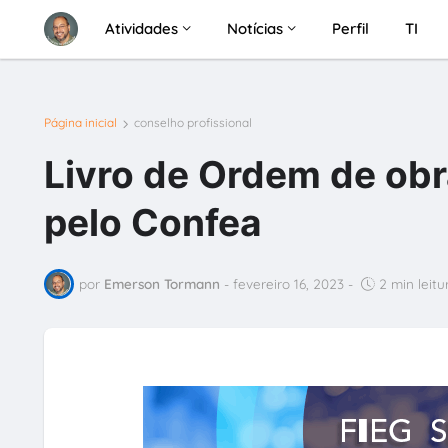
Atividades
Notícias
Perfil
TI
Página inicial
conselho profissional
Livro de Ordem de obr
pelo Confea
por
Emerson Tormann
-
fevereiro 16, 2023
-
2 min leitu