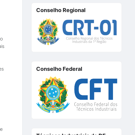
Conselho Regional
 o
is
es
Conselho Federal
de