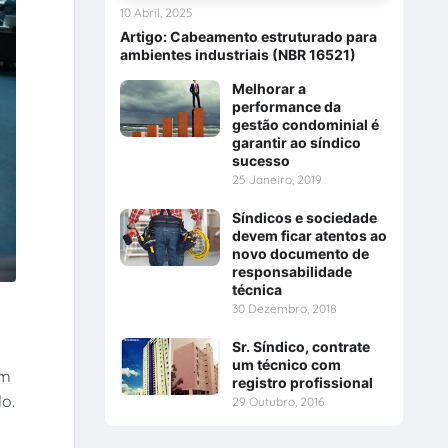
10 Abril, 2025
Artigo: Cabeamento estruturado para
ambientes industriais (NBR 16521)
Melhorar a
performance da
gestão condominial é
garantir ao síndico
sucesso
25 Janeiro, 2019
Síndicos e sociedade
devem ficar atentos ao
novo documento de
responsabilidade
técnica
30 Dezembro, 2018
Sr. Síndico, contrate
um técnico com
em
registro profissional
o.
29 Outubro, 2016