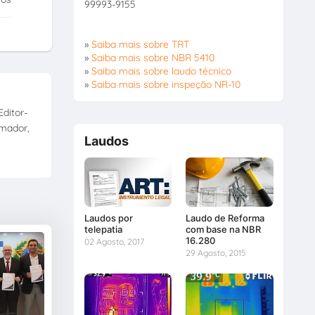
99993-9155
»
Saiba mais sobre TRT
»
Saiba mais sobre NBR 5410
»
Saiba mais sobre laudo técnico
»
Saiba mais sobre inspeção NR-10
ditor-
amador,
Laudos
Laudos por
Laudo de Reforma
telepatia
com base na NBR
16.280
02 Agosto, 2017
29 Agosto, 2015