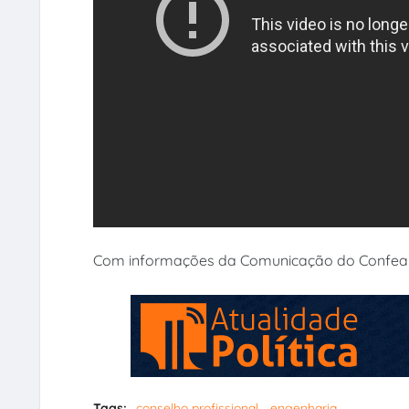
Com informações da Comunicação do Confea
Tags:
conselho profissional
engenharia