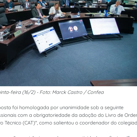
inta-feira (16/2) - Foto: Marck Castro / Confea
oposta foi homologada por unanimidade sob a seguinte
ofissionais com a obrigatoriedade da adoção do Livro de Ord
rvo Técnico (CAT)", como salientou o coordenador do colegiad