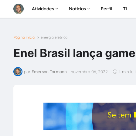
Atividades
Notícias
Perfil
TI
Página inicial
energia elétrica
Enel Brasil lança gam
por
Emerson Tormann
-
novembro 06, 2022
-
4 min lei