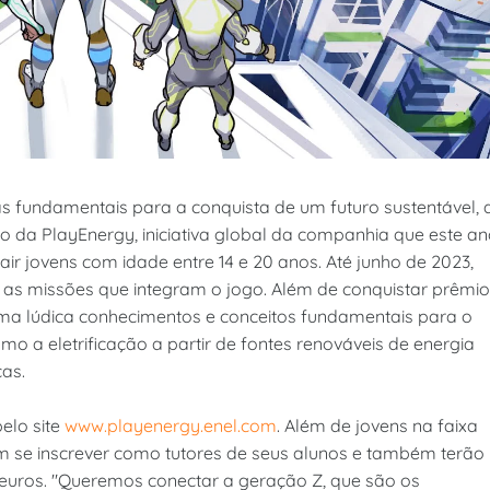
 fundamentais para a conquista de um futuro sustentável, 
ição da PlayEnergy, iniciativa global da companhia que este a
r jovens com idade entre 14 e 20 anos. Até junho de 2023,
r as missões que integram o jogo. Além de conquistar prêmi
orma lúdica conhecimentos e conceitos fundamentais para o
 a eletrificação a partir de fontes renováveis de energia
as.
pelo site
www.playenergy.enel.com
. Além de jovens na faixa
m se inscrever como tutores de seus alunos e também terão
euros. "Queremos conectar a geração Z, que são os