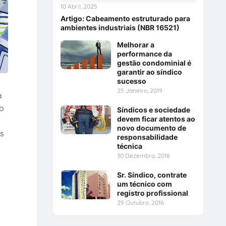
10 Abril, 2025
Artigo: Cabeamento estruturado para
ambientes industriais (NBR 16521)
Melhorar a
performance da
gestão condominial é
garantir ao síndico
sucesso
25 Janeiro, 2019
a
no
Síndicos e sociedade
devem ficar atentos ao
novo documento de
os
responsabilidade
técnica
30 Dezembro, 2018
Sr. Síndico, contrate
um técnico com
registro profissional
29 Outubro, 2016