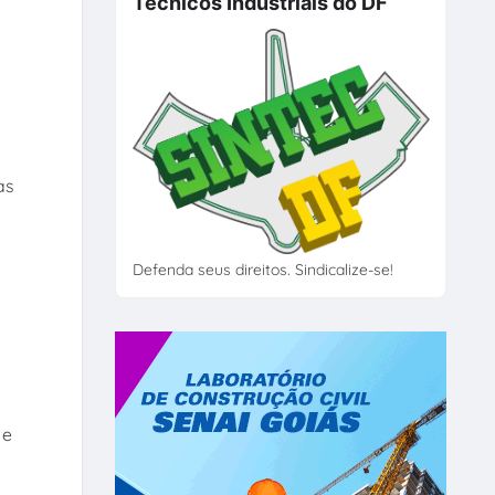
Técnicos Industriais do DF
as
Defenda seus direitos. Sindicalize-se!
 e