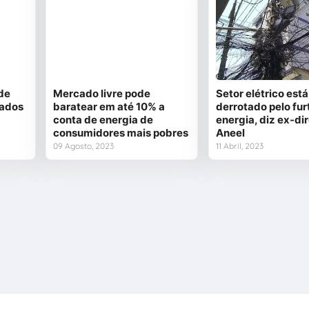
de
Mercado livre pode
Setor elétrico est
tados
baratear em até 10% a
derrotado pelo fur
conta de energia de
energia, diz ex-di
consumidores mais pobres
Aneel
09 Agosto, 2023
11 Abril, 2023