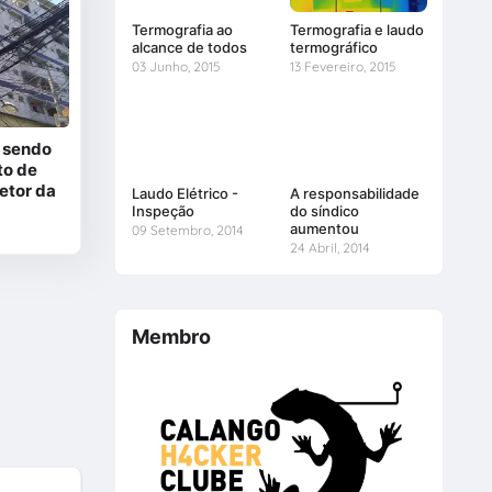
Termografia ao
Termografia e laudo
alcance de todos
termográfico
03 Junho, 2015
13 Fevereiro, 2015
á sendo
to de
retor da
Laudo Elétrico -
A responsabilidade
Inspeção
do síndico
aumentou
09 Setembro, 2014
24 Abril, 2014
Membro