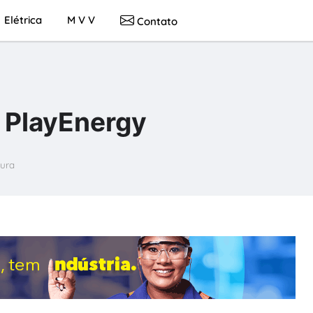
Elétrica
M V V
Contato
e PlayEnergy
tura