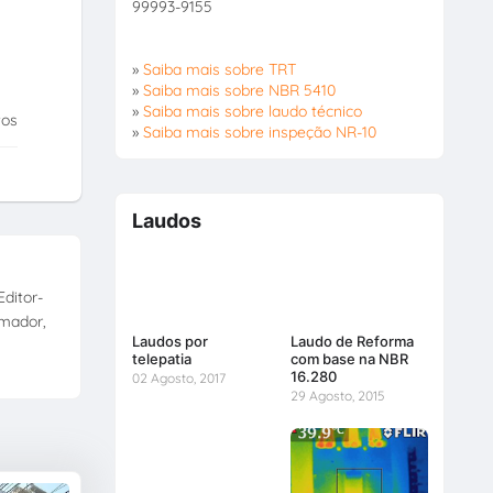
99993-9155
»
Saiba mais sobre TRT
»
Saiba mais sobre NBR 5410
»
Saiba mais sobre laudo técnico
tos
»
Saiba mais sobre inspeção NR-10
Laudos
ditor-
amador,
Laudos por
Laudo de Reforma
telepatia
com base na NBR
16.280
02 Agosto, 2017
29 Agosto, 2015