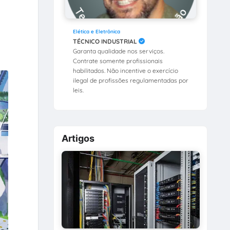
Elética e Eletrônica
TÉCNICO INDUSTRIAL
Garanta qualidade nos serviços.
Contrate somente profissionais
habilitados. Não incentive o exercício
ilegal de profissões regulamentadas por
leis.
Artigos