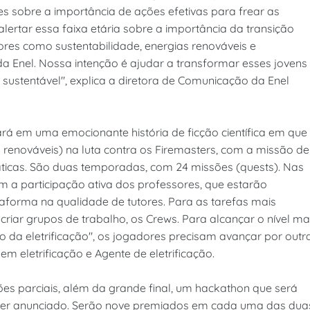
 sobre a importância de ações efetivas para frear as
lertar essa faixa etária sobre a importância da transição
lores como sustentabilidade, energias renováveis e
 da Enel. Nossa intenção é ajudar a transformar esses jovens
sustentável", explica a diretora de Comunicação da Enel
rá em uma emocionante história de ficção científica em que
s renováveis) na luta contra os Firemasters, com a missão de
áticas. São duas temporadas, com 24 missões (quests). Nas
m a participação ativa dos professores, que estarão
ataforma na qualidade de tutores. Para as tarefas mais
riar grupos de trabalho, os Crews. Para alcançar o nível ma
da eletrificação", os jogadores precisam avançar por outr
 em eletrificação e Agente de eletrificação.
ões parciais, além da grande final, um hackathon que será
 ser anunciado. Serão nove premiados em cada uma das dua