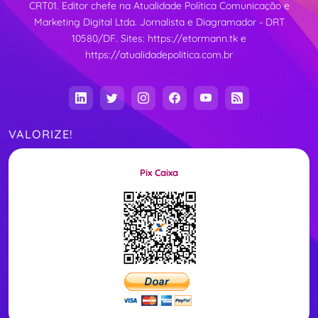
CRT01. Editor chefe na Atualidade Política Comunicação e
Marketing Digital Ltda. Jornalista e Diagramador - DRT
10580/DF. Sites:
https://etormann.tk
e
https://atualidadepolitica.com.br
VALORIZE!
Pix Caixa