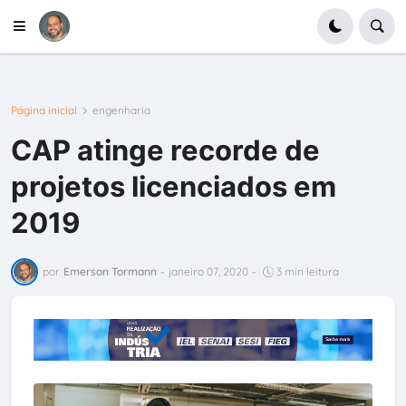
Página inicial
engenharia
CAP atinge recorde de
projetos licenciados em
2019
por
Emerson Tormann
-
janeiro 07, 2020
-
3 min leitura