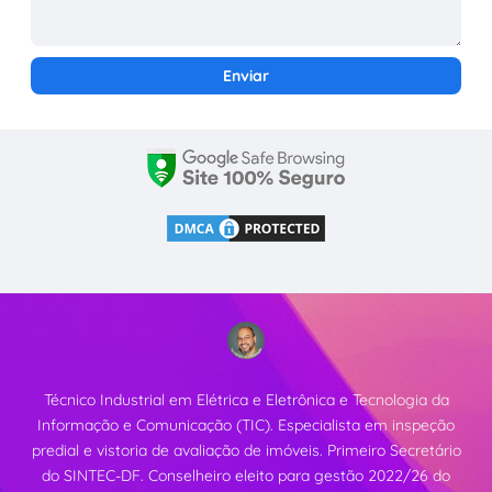
Técnico Industrial em Elétrica e Eletrônica e Tecnologia da
Informação e Comunicação (TIC). Especialista em inspeção
predial e vistoria de avaliação de imóveis. Primeiro Secretário
do SINTEC-DF. Conselheiro eleito para gestão 2022/26 do