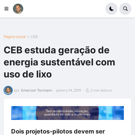
Página inicial
CEB
CEB estuda geração de
energia sustentável com
uso de lixo
por
Emerson Tormann
-
janeiro 14, 2019
-
2 min leitura
Dois projetos-pilotos devem ser