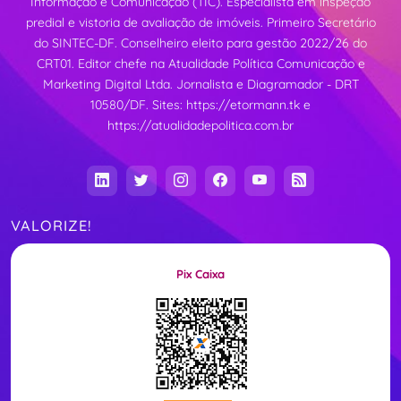
Informação e Comunicação (TIC). Especialista em inspeção
predial e vistoria de avaliação de imóveis. Primeiro Secretário
do SINTEC-DF. Conselheiro eleito para gestão 2022/26 do
CRT01. Editor chefe na Atualidade Política Comunicação e
Marketing Digital Ltda. Jornalista e Diagramador - DRT
10580/DF. Sites:
https://etormann.tk
e
https://atualidadepolitica.com.br
VALORIZE!
Pix Caixa