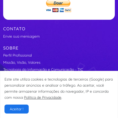
CONTATO
Envie sua mensagem
SOBRE
Perfil Profissional
Missão, Visão, Valores
Tecnologia da Informação e Comunicação - TIC
Segurança Elétrica
Este site utiliza cookies e tecnologias de terceiros (Google) para
Assosindicos - Associação de Síndicos do Distrito Federal
personalizar anúncios e analisar o tráfego. Ao aceitar, você
permite armazenar informações do navegador, IP e concorda
com nossa
Política de Privacidade
.
© etormann 2023
Aceitar !
Privacidade
Termos de Uso
LGPD